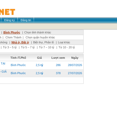
Đăng ký
Đăng tin
|
Bình Phước
|
Chọn tỉnh thành khác
h
|
Chơn Thành
|
Chọn quận huyện khác
phòng
|
Nhà ở, Đất ở
|
Biệt thự, Phân lô
|
Loại khác
|
Từ 3 – 5 tỷ
|
Từ 5 – 7 tỷ
|
Từ 7 – 10 tỷ
|
Từ 10 - 20 tỷ
Tỉnh /T.Phố
Giá
Lượt xem
Ngày
 TẠI
Bình Phước
2,5
tỷ
286
28/07/2026
 GIÁ
Bình Phước
2,5
tỷ
378
27/07/2026