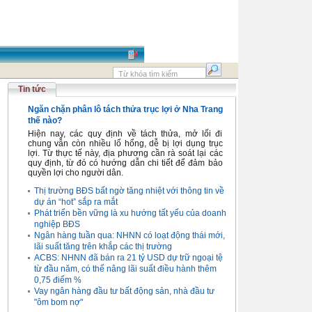
Tin tức
Ngăn chặn phân lô tách thửa trục lợi ở Nha Trang
thế nào?
Hiện nay, các quy định về tách thửa, mở lối đi
chung vẫn còn nhiều lổ hổng, dễ bị lợi dụng trục
lợi. Từ thực tế này, địa phương cần rà soát lại các
quy định, từ đó có hướng dẫn chi tiết để đảm bảo
quyền lợi cho người dân.
Thị trường BĐS bất ngờ tăng nhiệt với thông tin về
dự án “hot” sắp ra mắt
Phát triển bền vững là xu hướng tất yếu của doanh
nghiệp BĐS
Ngân hàng tuần qua: NHNN có loạt động thái mới,
lãi suất tăng trên khắp các thị trường
ACBS: NHNN đã bán ra 21 tỷ USD dự trữ ngoại tệ
từ đầu năm, có thể nâng lãi suất điều hành thêm
0,75 điểm %
Vay ngân hàng đầu tư bất động sản, nhà đầu tư
"ôm bom nợ"