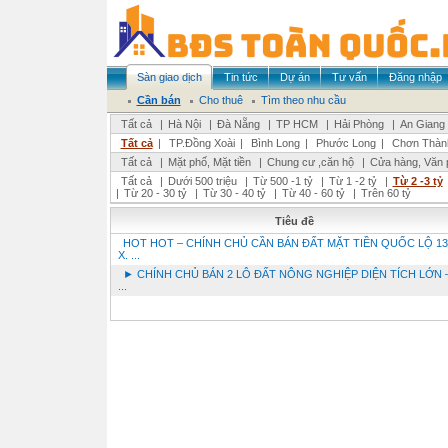
Sàn giao dịch
Tin tức
Dự án
Tư vấn
Đăng nhập
Cần bán
Cho thuê
Tìm theo nhu cầu
Tất cả
|
Hà Nội
|
Đà Nẵng
|
TP HCM
|
Hải Phòng
|
An Giang
Tất cả
|
TP.Đồng Xoài
|
Bình Long
|
Phước Long
|
Chơn Thàn
Tất cả
|
Mặt phố, Mặt tiền
|
Chung cư ,căn hộ
|
Cửa hàng, Văn 
Tất cả
|
Dưới 500 triệu
|
Từ 500 -1 tỷ
|
Từ 1 -2 tỷ
|
Từ 2 -3 tỷ
|
Từ 20 - 30 tỷ
|
Từ 30 - 40 tỷ
|
Từ 40 - 60 tỷ
|
Trên 60 tỷ
Tiêu đề
HOT HOT – CHÍNH CHỦ CẦN BÁN ĐẤT MẶT TIỀN QUỐC LỘ 13
X. ...
► CHÍNH CHỦ BÁN 2 LÔ ĐẤT NÔNG NGHIỆP DIỆN TÍCH LỚN –
...