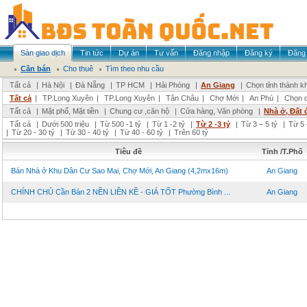
Sàn giao dịch
Tin tức
Dự án
Tư vấn
Đăng nhập
Đăng ký
Đăng 
Cần bán
Cho thuê
Tìm theo nhu cầu
Tất cả
|
Hà Nội
|
Đà Nẵng
|
TP HCM
|
Hải Phòng
|
An Giang
|
Chọn tỉnh thành k
Tất cả
|
TP.Long Xuyên
|
TP.Long Xuyên
|
Tân Châu
|
Chợ Mới
|
An Phú
|
Chọn 
Tất cả
|
Mặt phố, Mặt tiền
|
Chung cư ,căn hộ
|
Cửa hàng, Văn phòng
|
Nhà ở, Đất 
Tất cả
|
Dưới 500 triệu
|
Từ 500 -1 tỷ
|
Từ 1 -2 tỷ
|
Từ 2 -3 tỷ
|
Từ 3 – 5 tỷ
|
Từ 5 
|
Từ 20 - 30 tỷ
|
Từ 30 - 40 tỷ
|
Từ 40 - 60 tỷ
|
Trên 60 tỷ
Tiêu đề
Tỉnh /T.Phố
Bán Nhà ở Khu Dân Cư Sao Mai, Chợ Mới, An Giang (4,2mx16m)
An Giang
CHÍNH CHỦ Cần Bán 2 NỀN LIỀN KỀ - GIÁ TỐT Phường Bình ...
An Giang