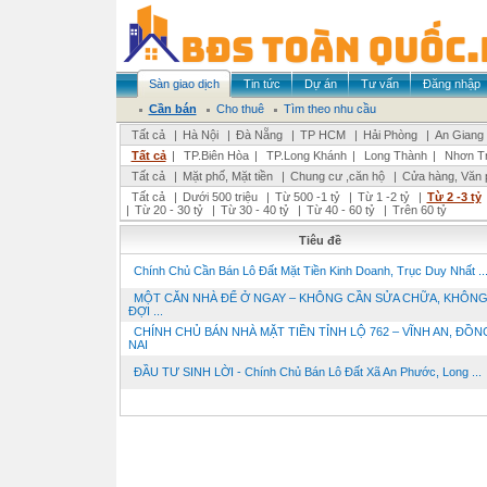
Sàn giao dịch
Tin tức
Dự án
Tư vấn
Đăng nhập
Cần bán
Cho thuê
Tìm theo nhu cầu
Tất cả
|
Hà Nội
|
Đà Nẵng
|
TP HCM
|
Hải Phòng
|
An Giang
Tất cả
|
TP.Biên Hòa
|
TP.Long Khánh
|
Long Thành
|
Nhơn Tr
Tất cả
|
Mặt phố, Mặt tiền
|
Chung cư ,căn hộ
|
Cửa hàng, Văn 
Tất cả
|
Dưới 500 triệu
|
Từ 500 -1 tỷ
|
Từ 1 -2 tỷ
|
Từ 2 -3 tỷ
|
Từ 20 - 30 tỷ
|
Từ 30 - 40 tỷ
|
Từ 40 - 60 tỷ
|
Trên 60 tỷ
Tiêu đề
Chính Chủ Cần Bán Lô Đất Mặt Tiền Kinh Doanh, Trục Duy Nhất ..
MỘT CĂN NHÀ ĐỂ Ở NGAY – KHÔNG CẦN SỬA CHỮA, KHÔNG
ĐỢI ...
CHÍNH CHỦ BÁN NHÀ MẶT TIỀN TỈNH LỘ 762 – VĨNH AN, ĐỒN
NAI
ĐẦU TƯ SINH LỜI - Chính Chủ Bán Lô Đất Xã An Phước, Long ...