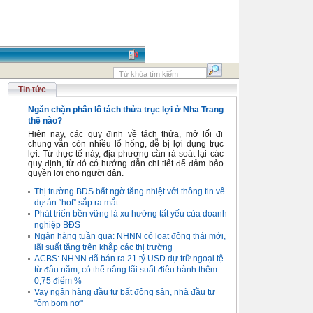
Tin tức
Ngăn chặn phân lô tách thửa trục lợi ở Nha Trang
thế nào?
Hiện nay, các quy định về tách thửa, mở lối đi
chung vẫn còn nhiều lổ hổng, dễ bị lợi dụng trục
lợi. Từ thực tế này, địa phương cần rà soát lại các
quy định, từ đó có hướng dẫn chi tiết để đảm bảo
quyền lợi cho người dân.
Thị trường BĐS bất ngờ tăng nhiệt với thông tin về
dự án “hot” sắp ra mắt
Phát triển bền vững là xu hướng tất yếu của doanh
nghiệp BĐS
Ngân hàng tuần qua: NHNN có loạt động thái mới,
lãi suất tăng trên khắp các thị trường
ACBS: NHNN đã bán ra 21 tỷ USD dự trữ ngoại tệ
từ đầu năm, có thể nâng lãi suất điều hành thêm
0,75 điểm %
Vay ngân hàng đầu tư bất động sản, nhà đầu tư
"ôm bom nợ"