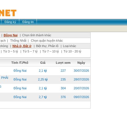
Đăng ký
Đăng tin
|
Đồng Nai
|
Chọn tỉnh thành khác
ạch
|
Thống Nhất
|
Chọn quận huyện khác
phòng
|
Nhà ở, Đất ở
|
Biệt thự, Phân lô
|
Loại khác
|
Từ 3 – 5 tỷ
|
Từ 5 – 7 tỷ
|
Từ 7 – 10 tỷ
|
Từ 10 - 20 tỷ
Tỉnh /T.Phố
Giá
Lượt xem
Ngày
.
Đồng Nai
2,1
tỷ
227
30/07/2026
 PHẢI
Đồng Nai
2,25
tỷ
235
28/07/2026
G
Đồng Nai
2,1
tỷ
304
20/07/2026
Đồng Nai
2,7
tỷ
376
09/07/2026