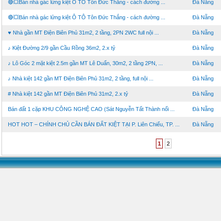
🔴💥Bán nhà gác lửng kiệt Ô TÔ Tôn Đức Thắng - cách đường ...
Đà Nẵng
🔴💥Bán nhà gác lửng kiệt Ô TÔ Tôn Đức Thắng - cách đường ...
Đà Nẵng
♥ Nhà gần MT Điện Biên Phủ 31m2, 2 tầng, 2PN 2WC full nội ...
Đà Nẵng
♪ Kiệt Đường 2/9 gần Cầu Rồng 36m2, 2.x tỷ
Đà Nẵng
♪ Lô Góc 2 mặt kiệt 2.5m gần MT Lê Duẩn, 30m2, 2 tầng 2PN, ...
Đà Nẵng
♪ Nhà kiệt 142 gần MT Điện Biên Phủ 31m2, 2 tầng, full nội ...
Đà Nẵng
# Nhà kiệt 142 gần MT Điện Biên Phủ 31m2, 2.x tỷ
Đà Nẵng
Bán đất 1 cặp KHU CÔNG NGHỆ CAO (Sát Nguyễn Tất Thành nối ...
Đà Nẵng
HOT HOT – CHÍNH CHỦ CẦN BÁN ĐẤT KIỆT TẠI P. Liên Chiểu, TP. ...
Đà Nẵng
1
2