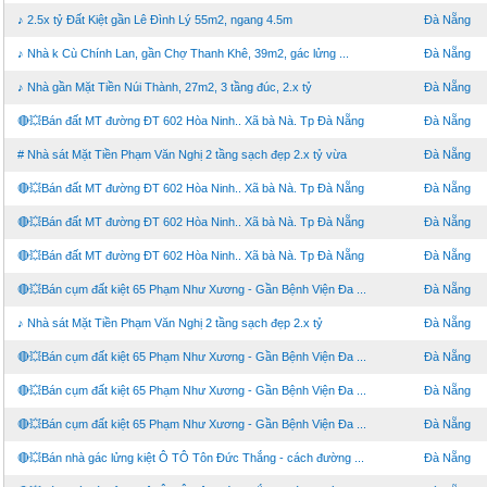
♪ 2.5x tỷ Đất Kiệt gần Lê Đình Lý 55m2, ngang 4.5m
Đà Nẵng
♪ Nhà k Cù Chính Lan, gần Chợ Thanh Khê, 39m2, gác lửng ...
Đà Nẵng
♪ Nhà gần Mặt Tiền Núi Thành, 27m2, 3 tầng đúc, 2.x tỷ
Đà Nẵng
🔴💥Bán đất MT đường ĐT 602 Hòa Ninh.. Xã bà Nà. Tp Đà Nẵng
Đà Nẵng
# Nhà sát Mặt Tiền Phạm Văn Nghị 2 tầng sạch đẹp 2.x tỷ vừa
Đà Nẵng
🔴💥Bán đất MT đường ĐT 602 Hòa Ninh.. Xã bà Nà. Tp Đà Nẵng
Đà Nẵng
🔴💥Bán đất MT đường ĐT 602 Hòa Ninh.. Xã bà Nà. Tp Đà Nẵng
Đà Nẵng
🔴💥Bán đất MT đường ĐT 602 Hòa Ninh.. Xã bà Nà. Tp Đà Nẵng
Đà Nẵng
🔴💥Bán cụm đất kiệt 65 Phạm Như Xương - Gần Bệnh Viện Đa ...
Đà Nẵng
♪ Nhà sát Mặt Tiền Phạm Văn Nghị 2 tầng sạch đẹp 2.x tỷ
Đà Nẵng
🔴💥Bán cụm đất kiệt 65 Phạm Như Xương - Gần Bệnh Viện Đa ...
Đà Nẵng
🔴💥Bán cụm đất kiệt 65 Phạm Như Xương - Gần Bệnh Viện Đa ...
Đà Nẵng
🔴💥Bán cụm đất kiệt 65 Phạm Như Xương - Gần Bệnh Viện Đa ...
Đà Nẵng
🔴💥Bán nhà gác lửng kiệt Ô TÔ Tôn Đức Thắng - cách đường ...
Đà Nẵng