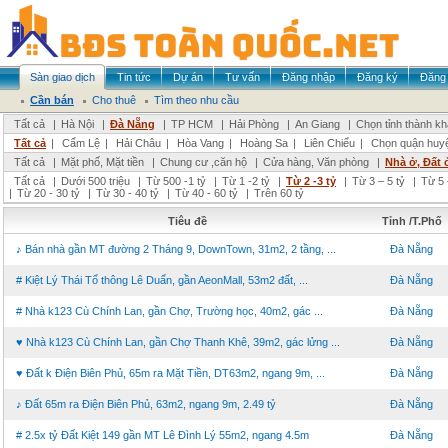
Sàn giao dịch
Tin tức
Dự án
Tư vấn
Đăng nhập
Đăng ký
Đăng 
Cần bán
Cho thuê
Tìm theo nhu cầu
Tất cả
|
Hà Nội
|
Đà Nẵng
|
TP HCM
|
Hải Phòng
|
An Giang
|
Chọn tỉnh thành k
Tất cả
|
Cẩm Lệ
|
Hải Châu
|
Hòa Vang
|
Hoàng Sa
|
Liên Chiểu
|
Chọn quận huy
Tất cả
|
Mặt phố, Mặt tiền
|
Chung cư ,căn hộ
|
Cửa hàng, Văn phòng
|
Nhà ở, Đất 
Tất cả
|
Dưới 500 triệu
|
Từ 500 -1 tỷ
|
Từ 1 -2 tỷ
|
Từ 2 -3 tỷ
|
Từ 3 – 5 tỷ
|
Từ 5 
|
Từ 20 - 30 tỷ
|
Từ 30 - 40 tỷ
|
Từ 40 - 60 tỷ
|
Trên 60 tỷ
Tiêu đề
Tỉnh /T.Phố
♪ Bán nhà gần MT đường 2 Tháng 9, DownTown, 31m2, 2 tầng, ...
Đà Nẵng
# Kiệt Lý Thái Tổ thông Lê Duẩn, gần AeonMall, 53m2 đất, ...
Đà Nẵng
# Nhà k123 Cù Chính Lan, gần Chợ, Trường học, 40m2, gác ...
Đà Nẵng
♥ Nhà k123 Cù Chính Lan, gần Chợ Thanh Khê, 39m2, gác lửng ...
Đà Nẵng
♥ Đất k Điện Biên Phủ, 65m ra Mặt Tiền, DT63m2, ngang 9m, ...
Đà Nẵng
♪ Đất 65m ra Điện Biên Phủ, 63m2, ngang 9m, 2.49 tỷ
Đà Nẵng
# 2.5x tỷ Đất Kiệt 149 gần MT Lê Đình Lý 55m2, ngang 4.5m
Đà Nẵng