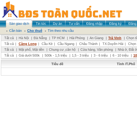
Sàn giao dịch
Tin tức
Dự án
Tư vấn
Đăng nhập
Đăng ký
Đăng 
Cần bán
Cho thuê
Tìm theo nhu cầu
Tất cả
|
Hà Nội
|
Đà Nẵng
|
TP HCM
|
Hải Phòng
|
An Giang
|
Trà Vinh
|
Chọn t
Tất cả
|
Càng Long
|
Cầu Kè
|
Cầu Ngang
|
Châu Thành
|
TX.Duyên Hải
|
Chọn 
Tất cả
|
Mặt phố, Mặt tiền
|
Chung cư ,căn hộ
|
Cửa hàng, Văn phòng
|
Nhà ở, Đất ở
Tất cả
|
Giá dưới 500k
|
500k - 1,5 triệu
|
1,5 - 3 triệu
|
3 - 6 triệu
|
6 - 10 triệu
|
10
Tiêu đề
Tỉnh /T.Phố