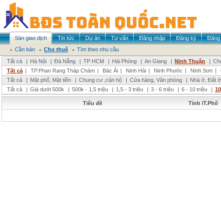
Sàn giao dịch
Tin tức
Dự án
Tư vấn
Đăng nhập
Đăng ký
Đăng 
Cần bán
Cho thuê
Tìm theo nhu cầu
Tất cả
|
Hà Nội
|
Đà Nẵng
|
TP HCM
|
Hải Phòng
|
An Giang
|
Ninh Thuận
|
Chọ
Tất cả
|
TP.Phan Rang Tháp Chàm
|
Bác Ái
|
Ninh Hải
|
Ninh Phước
|
Ninh Sơn
|
Tất cả
|
Mặt phố, Mặt tiền
|
Chung cư ,căn hộ
|
Cửa hàng, Văn phòng
|
Nhà ở, Đất ở
Tất cả
|
Giá dưới 500k
|
500k - 1,5 triệu
|
1,5 - 3 triệu
|
3 - 6 triệu
|
6 - 10 triệu
|
10
Tiêu đề
Tỉnh /T.Phố