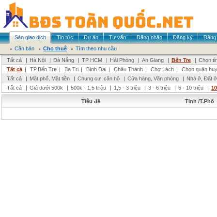
Sàn giao dịch
Tin tức
Dự án
Tư vấn
Đăng nhập
Đăng ký
Đăng 
Cần bán
Cho thuê
Tìm theo nhu cầu
Tất cả
|
Hà Nội
|
Đà Nẵng
|
TP HCM
|
Hải Phòng
|
An Giang
|
Bến Tre
|
Chọn tỉ
Tất cả
|
TP.Bến Tre
|
Ba Tri
|
Bình Đại
|
Châu Thành
|
Chợ Lách
|
Chọn quận hu
Tất cả
|
Mặt phố, Mặt tiền
|
Chung cư ,căn hộ
|
Cửa hàng, Văn phòng
|
Nhà ở, Đất ở
Tất cả
|
Giá dưới 500k
|
500k - 1,5 triệu
|
1,5 - 3 triệu
|
3 - 6 triệu
|
6 - 10 triệu
|
10
Tiêu đề
Tỉnh /T.Phố