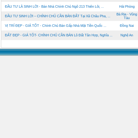
ĐẦU TƯ LÀ SINH LỜI - Bán Nhà Chính Chủ Ngõ 213 Thiên Lôi, ...
Hải Phòng
Bà Rịa - Vũng
ĐẦU TƯ SINH LỜI – CHÍNH CHỦ CẦN BÁN ĐẤT Tại Xã Châu Pha, ...
Tàu
VỊ TRÍ ĐẸP - GIÁ TỐT - Chính Chủ Bán Gấp Nhà Mặt Tiền Quốc ...
Đồng Nai
ĐẤT ĐẸP - GIÁ TỐT- CHÍNH CHỦ CẦN BÁN Lô Đất Tân Hợp, Nghĩa ...
Nghệ An