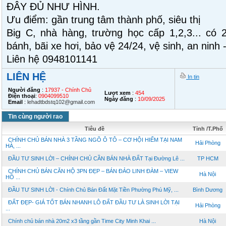
ĐÂY ĐỦ NHƯ HÌNH.
Ưu điểm: gần trung tâm thành phố, siêu thị
Big C, nhà hàng, trường học cấp 1,2,3... có 
bánh, bãi xe hơi, bảo vệ 24/24, vệ sinh, an ninh -
Liên hệ 0948101141
LIÊN HỆ
In tin
Người đăng
:
17937 - Chính Chủ
Lượt xem
:
454
Điện thoại
:
0904099510
Ngày đăng
:
10/09/2025
Email
:
lehadtbdstq102@gmail.com
Tin cùng người rao
Tiêu đề
Tỉnh /T.Phố
CHÍNH CHỦ BÁN NHÀ 3 TẦNG NGÕ Ô TÔ – CƠ HỘI HIẾM TẠI NAM
Hải Phòng
HÀ, ...
ĐẦU TƯ SINH LỜI – CHÍNH CHỦ CẦN BÁN NHÀ ĐẤT Tại Đường Lê ...
TP HCM
CHÍNH CHỦ BÁN CĂN HỘ 3PN ĐẸP – BÁN ĐẢO LINH ĐÀM – VIEW
Hà Nội
HỒ ...
ĐẦU TƯ SINH LỜI - Chính Chủ Bán Đất Mặt Tiền Phường Phú Mỹ, ...
Bình Dương
ĐẤT ĐẸP- GIÁ TỐT BÁN NHANH LÔ ĐẤT ĐẦU TƯ LÀ SINH LỜI TẠI
Hải Phòng
...
Chính chủ bán nhà 20m2 x3 tầng gần Time City Minh Khai ...
Hà Nội