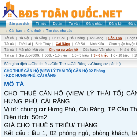
Sàn giao dịch
Tin tức
Dự án
Tư vấn
Đăng nhập
Đăng ký
Đăng 
Cần bán
Cho thuê
Tìm theo nhu cầu
Tất cả
|
Hà Nội
|
Đà Nẵng
|
TP HCM
|
Hải Phòng
|
An Giang
|
Cần Thơ
|
Chọn t
Tất cả
|
Thới Lai
|
Bình Thủy
|
Cái Răng
|
Cờ Đỏ
|
Ninh Kiều
|
Chọn quận huyện 
Tất cả
|
Mặt phố, Mặt tiền
|
Chung cư ,căn hộ
|
Cửa hàng, Văn phòng
|
Nhà ở, Đất
Tất cả
|
Giá dưới 500k
|
500k - 1,5 triệu
|
1,5 - 3 triệu
|
3 - 6 triệu
|
6 - 10 triệu
|
1
>>
>>
>>
>>
Sàn giao dịch
Cho thuê
Cần Thơ
Cái Răng
Chung cư ,căn hộ
CHO THUÊ CĂN HỘ (VIEW LÝ THÁI TỐ) CĂN HỘ 02 Phòng
- KDC HƯNG PHÚ, CÁI RĂNG
MÔ TẢ
CHO THUÊ CĂN HỘ (VIEW LÝ THÁI TỐ) CĂN
HƯNG PHÚ, CÁI RĂNG
Vị trí: chung cư Hưng Phú, Cái Răng, TP Cần T
Diện tích: 50m2
GIÁ CHO THUÊ 5 TRIỆU/ THÁNG
Kết cấu : lầu 1, 02 phòng ngủ, phòng khách, b