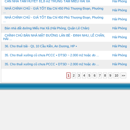
CĂN NHÀ TÂM HUYẾT 81,8 m2 TRUNG TÂM MIẾU HAI XÃ
Hải Phòng
NHÀ CHÍNH CHỦ - GIÁ TỐT Địa Chỉ 450 Phủ Thượng Đoạn, Phường
Hải Phòng
...
NHÀ CHÍNH CHỦ - GIÁ TỐT Địa Chỉ 450 Phủ Thượng Đoạn, Phường
Hải Phòng
...
Bán nhà đất đường Miếu Hai Xã (Hải Phòng, Quận Lê Chân)
Hải Phòng
CHÍNH CHỦ BÁN NHÀ MẶT ĐƯỜNG LÁN BÈ - ĐINH NHU, LÊ CHÂN,
Hải Phòng
HẢI ...
36. Cho thuê bãi - QL 10 Cầu Kiền, An Dương, HP •
Hải Phòng
35. Cho thuê xưởng cũ chưa PCCC • DTSD ~ 2.000 m2 hoặc đo ...
Hải Phòng
35. Cho thuê xưởng cũ chưa PCCC • DTSD ~ 2.000 m2 hoặc đo ...
Hải Phòng
1
2
3
4
5
6
7
8
9
10
>>