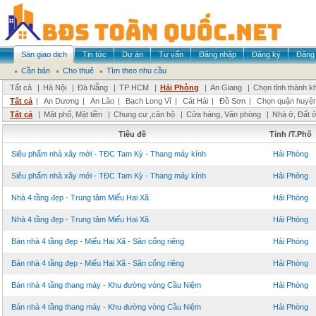
Sàn giao dịch
Tin tức
Dự án
Tư vấn
Đăng nhập
Đăng ký
Đăng 
Cần bán
Cho thuê
Tìm theo nhu cầu
Tất cả
|
Hà Nội
|
Đà Nẵng
|
TP HCM
|
Hải Phòng
|
An Giang
|
Chọn tỉnh thành k
Tất cả
|
An Dương
|
An Lão
|
Bạch Long Vĩ
|
Cát Hải
|
Đồ Sơn
|
Chọn quận huyệ
Tất cả
|
Mặt phố, Mặt tiền
|
Chung cư ,căn hộ
|
Cửa hàng, Văn phòng
|
Nhà ở, Đất 
Tiêu đề
Tỉnh /T.Phố
Siêu phẩm nhà xây mới - TĐC Tam Kỳ - Thang máy kính
Hải Phòng
Siêu phẩm nhà xây mới - TĐC Tam Kỳ - Thang máy kính
Hải Phòng
Nhà 4 tầng đẹp - Trung tâm Miếu Hai Xã
Hải Phòng
Nhà 4 tầng đẹp - Trung tâm Miếu Hai Xã
Hải Phòng
Bán nhà 4 tầng đẹp - Miếu Hai Xã - Sân cổng riêng
Hải Phòng
Bán nhà 4 tầng đẹp - Miếu Hai Xã - Sân cổng riêng
Hải Phòng
Bán nhà 4 tầng thang máy - Khu đường vòng Cầu Niệm
Hải Phòng
Bán nhà 4 tầng thang máy - Khu đường vòng Cầu Niệm
Hải Phòng