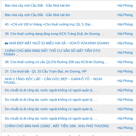
Bán nhà xây mới Cầu Đất - Gần Nhà hát lớn
Hải Phòng
Bán nhà xây mới Cầu Đất - Gần Nhà hát lớn
Hải Phòng
40. +Chỉ với 100 tr/ tháng +Cho thuê xưởng trục QL 5, Đại ...
Hải Phòng
39. Cho thuê xưởng dạng tầng trong KCN Tràng Duệ, An Dương, ...
Hải Phòng
🏡 NHÀ ĐẸP MẶT NGÕ 52 MIẾU HAI XÃ – VỪA Ở VỪA KINH DOANH
Hải Phòng
CHÍNH CHỦ BÁN 85M2 ĐẤT THỔ CƯ SẴN SỔ MẶT TIỀN OTO
Hải Phòng
TRÁNH ...
38. Cho thuê xưởng có cẩu QL37b Đường 208 sau KCN An Dương, ...
Hải Phòng
37. Cho thuê bãi - QL 10 Cầu Trạm Bạc, An Dương, HP
Hải Phòng
NHÀ 3 TẦNG ĐỘC LẬP – CĂN GÓC ĐẸP – GARA Ô TÔ – NGAY
Hải Phòng
TRUNG ...
Do chuẩn bị đi công tác nước ngoài không có người quản lý, ...
Hải Phòng
Do chuẩn bị đi công tác nước ngoài không có người quản lý, ...
Hải Phòng
Do chuẩn bị đi công tác nước ngoài không có người quản lý, ...
Hải Phòng
Do chuẩn bị đi công tác nước ngoài không có người quản lý, ...
Hải Phòng
CHÍNH CHỦ BÁN NHÀ 125M2 , MẶT TIỀN 10M , KHU PHỦ THƯỢNG
Hải Phòng
...