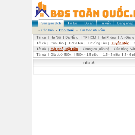
Sàn giao dịch
Tin tức
Dự án
Tư vấn
Đăng nhập
Cần bán
Cho thuê
Tìm theo nhu cầu
Tất cả
|
Hà Nội
|
Đà Nẵng
|
TP HCM
|
Hải Phòng
|
An Giang
Tất cả
|
Côn Đảo
|
TP.Bà Rịa
|
TP.Vũng Tàu
|
Xuyên Mộc
|
Tất cả
|
Mặt phố, Mặt tiền
|
Chung cư ,căn hộ
|
Cửa hàng, Vă
Tất cả
|
Giá dưới 500k
|
500k - 1,5 triệu
|
1,5 - 3 triệu
|
3 - 6 t
Tiêu đề