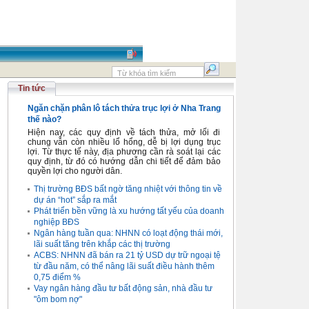
Tin tức
Ngăn chặn phân lô tách thửa trục lợi ở Nha Trang
thế nào?
Hiện nay, các quy định về tách thửa, mở lối đi
chung vẫn còn nhiều lổ hổng, dễ bị lợi dụng trục
lợi. Từ thực tế này, địa phương cần rà soát lại các
quy định, từ đó có hướng dẫn chi tiết để đảm bảo
quyền lợi cho người dân.
Thị trường BĐS bất ngờ tăng nhiệt với thông tin về
dự án “hot” sắp ra mắt
Phát triển bền vững là xu hướng tất yếu của doanh
nghiệp BĐS
Ngân hàng tuần qua: NHNN có loạt động thái mới,
lãi suất tăng trên khắp các thị trường
ACBS: NHNN đã bán ra 21 tỷ USD dự trữ ngoại tệ
từ đầu năm, có thể nâng lãi suất điều hành thêm
0,75 điểm %
Vay ngân hàng đầu tư bất động sản, nhà đầu tư
"ôm bom nợ"