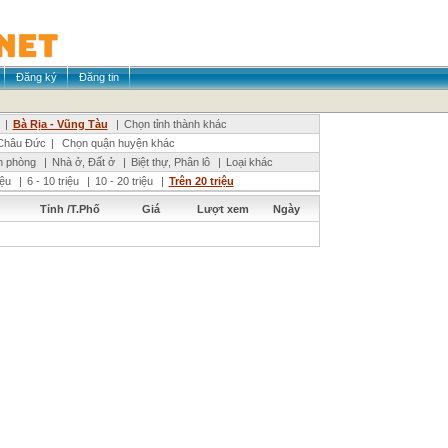
Đăng ký
Đăng tin
|
Bà Rịa - Vũng Tàu
|
Chọn tỉnh thành khác
Châu Đức
|
Chọn quận huyện khác
n phòng
|
Nhà ở, Đất ở
|
Biệt thự, Phân lô
|
Loại khác
riệu
|
6 - 10 triệu
|
10 - 20 triệu
|
Trên 20 triệu
Tỉnh /T.Phố
Giá
Lượt xem
Ngày