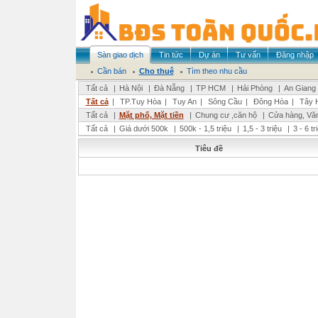
Sàn giao dịch
Tin tức
Dự án
Tư vấn
Đăng nhập
Cần bán
Cho thuê
Tìm theo nhu cầu
Tất cả
|
Hà Nội
|
Đà Nẵng
|
TP HCM
|
Hải Phòng
|
An Giang
Tất cả
|
TP.Tuy Hòa
|
Tuy An
|
Sông Cầu
|
Đông Hòa
|
Tây 
Tất cả
|
Mặt phố, Mặt tiền
|
Chung cư ,căn hộ
|
Cửa hàng, Vă
Tất cả
|
Giá dưới 500k
|
500k - 1,5 triệu
|
1,5 - 3 triệu
|
3 - 6 t
Tiêu đề