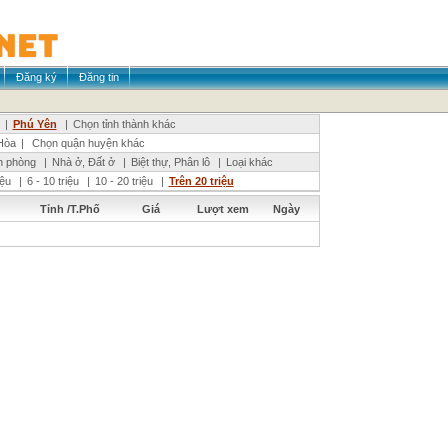
Đăng ký
Đăng tin
|
Phú Yên
|
Chọn tỉnh thành khác
Hòa
|
Chọn quận huyện khác
n phòng
|
Nhà ở, Đất ở
|
Biệt thự, Phân lô
|
Loại khác
riệu
|
6 - 10 triệu
|
10 - 20 triệu
|
Trên 20 triệu
Tỉnh /T.Phố
Giá
Lượt xem
Ngày