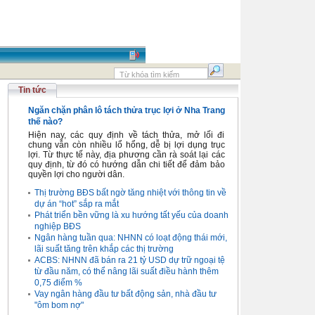
Tin tức
Ngăn chặn phân lô tách thửa trục lợi ở Nha Trang
thế nào?
Hiện nay, các quy định về tách thửa, mở lối đi
chung vẫn còn nhiều lổ hổng, dễ bị lợi dụng trục
lợi. Từ thực tế này, địa phương cần rà soát lại các
quy định, từ đó có hướng dẫn chi tiết để đảm bảo
quyền lợi cho người dân.
Thị trường BĐS bất ngờ tăng nhiệt với thông tin về
dự án “hot” sắp ra mắt
Phát triển bền vững là xu hướng tất yếu của doanh
nghiệp BĐS
Ngân hàng tuần qua: NHNN có loạt động thái mới,
lãi suất tăng trên khắp các thị trường
ACBS: NHNN đã bán ra 21 tỷ USD dự trữ ngoại tệ
từ đầu năm, có thể nâng lãi suất điều hành thêm
0,75 điểm %
Vay ngân hàng đầu tư bất động sản, nhà đầu tư
"ôm bom nợ"