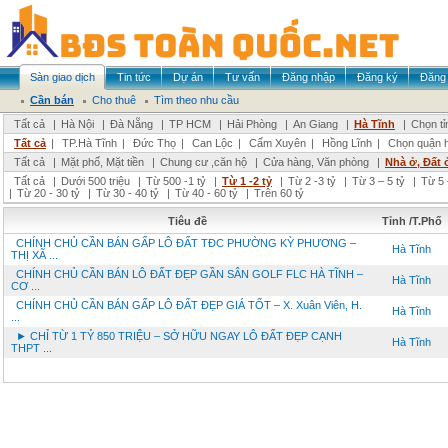
Sàn giao dịch
Tin tức
Dự án
Tư vấn
Đăng nhập
Đăng ký
Đăng 
Cần bán
Cho thuê
Tìm theo nhu cầu
Tất cả
|
Hà Nội
|
Đà Nẵng
|
TP HCM
|
Hải Phòng
|
An Giang
|
Hà Tĩnh
|
Chọn tỉ
Tất cả
|
TP.Hà Tĩnh
|
Đức Thọ
|
Can Lộc
|
Cẩm Xuyên
|
Hồng Lĩnh
|
Chọn quận 
Tất cả
|
Mặt phố, Mặt tiền
|
Chung cư ,căn hộ
|
Cửa hàng, Văn phòng
|
Nhà ở, Đất 
Tất cả
|
Dưới 500 triệu
|
Từ 500 -1 tỷ
|
Từ 1 -2 tỷ
|
Từ 2 -3 tỷ
|
Từ 3 – 5 tỷ
|
Từ 5 
|
Từ 20 - 30 tỷ
|
Từ 30 - 40 tỷ
|
Từ 40 - 60 tỷ
|
Trên 60 tỷ
Tiêu đề
Tỉnh /T.Phố
CHÍNH CHỦ CẦN BÁN GẤP LÔ ĐẤT TĐC PHƯỜNG KỲ PHƯƠNG –
Hà Tĩnh
THỊ XÃ ...
CHÍNH CHỦ CẦN BÁN LÔ ĐẤT ĐẸP GẦN SÂN GOLF FLC HÀ TĨNH –
Hà Tĩnh
CƠ ...
CHÍNH CHỦ CẦN BÁN GẤP LÔ ĐẤT ĐẸP GIÁ TỐT – X. Xuân Viên, H.
Hà Tĩnh
...
► CHỈ TỪ 1 TỶ 850 TRIỆU – SỞ HỮU NGAY LÔ ĐẤT ĐẸP CẠNH
Hà Tĩnh
THPT ...