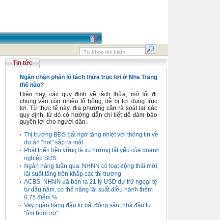
Tin tức
Ngăn chặn phân lô tách thửa trục lợi ở Nha Trang
thế nào?
Hiện nay, các quy định về tách thửa, mở lối đi
chung vẫn còn nhiều lổ hổng, dễ bị lợi dụng trục
lợi. Từ thực tế này, địa phương cần rà soát lại các
quy định, từ đó có hướng dẫn chi tiết để đảm bảo
quyền lợi cho người dân.
Thị trường BĐS bất ngờ tăng nhiệt với thông tin về
dự án “hot” sắp ra mắt
Phát triển bền vững là xu hướng tất yếu của doanh
nghiệp BĐS
Ngân hàng tuần qua: NHNN có loạt động thái mới,
lãi suất tăng trên khắp các thị trường
ACBS: NHNN đã bán ra 21 tỷ USD dự trữ ngoại tệ
từ đầu năm, có thể nâng lãi suất điều hành thêm
0,75 điểm %
Vay ngân hàng đầu tư bất động sản, nhà đầu tư
"ôm bom nợ"