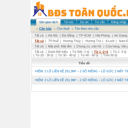
Sàn giao dịch
Tin tức
Dự án
Tư vấn
Đăng nhập
Cần bán
Cho thuê
Tìm theo nhu cầu
Tất cả
|
Hà Nội
|
Đà Nẵng
|
TP HCM
|
Hải Phòng
|
An Giang
Tất cả
|
TP.Huế
|
Hương Thủy
|
Hương Trà
|
A Lưới
|
Nam Đ
Tất cả
|
Mặt phố, Mặt tiền
|
Chung cư ,căn hộ
|
Cửa hàng, Văn 
Tất cả
|
Dưới 500 triệu
|
Từ 500 -1 tỷ
|
Từ 1 -2 tỷ
|
Từ 2 -3 tỷ
|
Từ 20 - 30 tỷ
|
Từ 30 - 40 tỷ
|
Từ 40 - 60 tỷ
|
Trên 60 tỷ
Tiêu đề
HIẾM: 2 LÔ LIỀN KỀ 251,9M² – 2 SỔ RIÊNG – LÔ GÓC 2 MẶT TIỀ
HIẾM: 2 LÔ LIỀN KỀ 251,9M² – 2 SỔ RIÊNG – LÔ GÓC 2 MẶT TIỀ