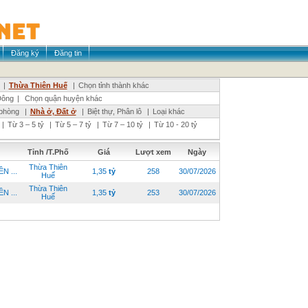
Đăng ký
Đăng tin
|
Thừa Thiên Huế
|
Chọn tỉnh thành khác
ông
|
Chọn quận huyện khác
phòng
|
Nhà ở, Đất ở
|
Biệt thự, Phân lô
|
Loại khác
|
Từ 3 – 5 tỷ
|
Từ 5 – 7 tỷ
|
Từ 7 – 10 tỷ
|
Từ 10 - 20 tỷ
Tỉnh /T.Phố
Giá
Lượt xem
Ngày
Thừa Thiên
N ...
1,35
tỷ
258
30/07/2026
Huế
Thừa Thiên
N ...
1,35
tỷ
253
30/07/2026
Huế