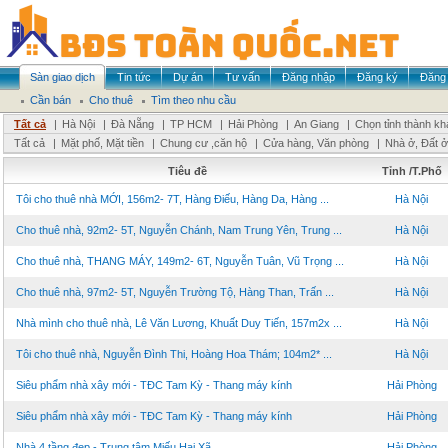
Sàn giao dịch
Tin tức
Dự án
Tư vấn
Đăng nhập
Đăng ký
Đăng 
Cần bán
Cho thuê
Tìm theo nhu cầu
Tất cả
|
Hà Nội
|
Đà Nẵng
|
TP HCM
|
Hải Phòng
|
An Giang
|
Chọn tỉnh thành kh
Tất cả
|
Mặt phố, Mặt tiền
|
Chung cư ,căn hộ
|
Cửa hàng, Văn phòng
|
Nhà ở, Đất ở
Tiêu đề
Tỉnh /T.Phố
Tôi cho thuê nhà MỚI, 156m2- 7T, Hàng Điếu, Hàng Da, Hàng ...
Hà Nội
Cho thuê nhà, 92m2- 5T, Nguyễn Chánh, Nam Trung Yên, Trung ...
Hà Nội
Cho thuê nhà, THANG MÁY, 149m2- 6T, Nguyễn Tuân, Vũ Trọng ...
Hà Nội
Cho thuê nhà, 97m2- 5T, Nguyễn Trường Tộ, Hàng Than, Trấn ...
Hà Nội
Nhà mình cho thuê nhà, Lê Văn Lương, Khuất Duy Tiến, 157m2x ...
Hà Nội
Tôi cho thuê nhà, Nguyễn Đình Thi, Hoàng Hoa Thám; 104m2* ...
Hà Nội
Siêu phẩm nhà xây mới - TĐC Tam Kỳ - Thang máy kính
Hải Phòng
Siêu phẩm nhà xây mới - TĐC Tam Kỳ - Thang máy kính
Hải Phòng
Nhà 4 tầng đẹp - Trung tâm Miếu Hai Xã
Hải Phòng