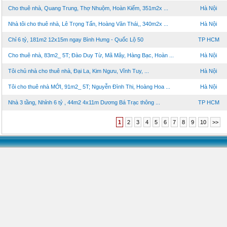
Cho thuê nhà, Quang Trung, Thợ Nhuộm, Hoàn Kiếm, 351m2x ...
Hà Nội
Nhà tôi cho thuê nhà, Lê Trọng Tấn, Hoàng Văn Thái,, 340m2x ...
Hà Nội
Chỉ 6 tỷ, 181m2 12x15m ngay Bình Hưng - Quốc Lộ 50
TP HCM
Cho thuê nhà, 83m2_ 5T; Đào Duy Từ, Mã Mây, Hàng Bạc, Hoàn ...
Hà Nội
Tôi chủ nhà cho thuê nhà, Đại La, Kim Ngưu, Vĩnh Tuy, ...
Hà Nội
Tôi cho thuê nhà MỚI, 91m2_ 5T; Nguyễn Đình Thi, Hoàng Hoa ...
Hà Nội
Nhà 3 tầng, Nhỉnh 6 tỷ , 44m2 4x11m Dương Bá Trạc thông ...
TP HCM
1
2
3
4
5
6
7
8
9
10
>>