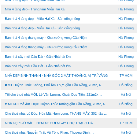
Nhà 4 tầng đẹp - Trung tâm Miếu Hai Xã
Hải Phòng
Bán nhà 4 tầng đẹp - Miếu Hai Xã - Sân cổng riêng
Hải Phòng
Bán nhà 4 tầng đẹp - Miếu Hai Xã - Sân cổng riêng
Hải Phòng
Bán nhà 4 tầng thang máy - Khu đường vòng Cầu Niệm
Hải Phòng
Bán nhà 4 tầng thang máy - Khu đường vòng Cầu Niệm
Hải Phòng
Bán nhà xây mới Cầu Đất - Gần Nhà hát lớn
Hải Phòng
Bán nhà xây mới Cầu Đất - Gần Nhà hát lớn
Hải Phòng
NHÀ ĐẸP BÌNH THẠNH - NHÀ GÓC 2 MẶT THOÁNG, VỊ TRÍ VÀNG
TP HCM
# MT Huỳnh Thúc Kháng, Phố Ẩm Thực gần Cầu Rồng, 70m2, 4 ...
Đà Nẵng
Tôi cho thuê nhà MỚI, Lê Văn Lương, Khuất Duy Tiến, 221m2x ...
Hà Nội
♥ MTKD Phố Ẩm Thực Huỳnh Thúc Kháng gần Cầu Rồng, 70m2, 4 ...
Đà Nẵng
Cho thuê nhà, Lò Đúc, Hòa Mã, Hàm Long, THANG MÁY, 302m2x ...
Hà Nội
NHÀ ĐẸP GÒ VẤP - HẺM XE HƠI NGAY CHỢ THẠCH ĐÀ
TP HCM
Cho thuê nhà, Nguyễn Trãi, Vũ Tông Phan, Thượng Đình, ...
Hà Nội