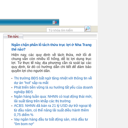
Tin tức
Ngăn chặn phân lô tách thửa trục lợi ở Nha Trang
thế nào?
Hiện nay, các quy định về tách thửa, mở lối đi
chung vẫn còn nhiều lổ hổng, dễ bị lợi dụng trục
lợi. Từ thực tế này, địa phương cần rà soát lại các
quy định, từ đó có hướng dẫn chi tiết để đảm bảo
quyền lợi cho người dân.
Thị trường BĐS bất ngờ tăng nhiệt với thông tin về
dự án “hot” sắp ra mắt
Phát triển bền vững là xu hướng tất yếu của doanh
nghiệp BĐS
Ngân hàng tuần qua: NHNN có loạt động thái mới,
lãi suất tăng trên khắp các thị trường
ACBS: NHNN đã bán ra 21 tỷ USD dự trữ ngoại tệ
từ đầu năm, có thể nâng lãi suất điều hành thêm
0,75 điểm %
Vay ngân hàng đầu tư bất động sản, nhà đầu tư
"ôm bom nợ"