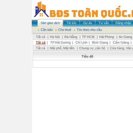
Sàn giao dịch
Tin tức
Dự án
Tư vấn
Đăng nhập
Cần bán
Cho thuê
Tìm theo nhu cầu
Tất cả
|
Hà Nội
|
Đà Nẵng
|
TP HCM
|
Hải Phòng
|
An Giang
Tất cả
|
TP.Hải Dương
|
Chí Linh
|
Bình Giang
|
Cẩm Giàng
|
Tất cả
|
Mặt phố, Mặt tiền
|
Chung cư ,căn hộ
|
Cửa hàng, Văn 
Tiêu đề