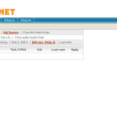
Đăng ký
Đăng tin
|
Hải Dương
|
Chọn tỉnh thành khác
Gia Lộc
|
Chọn quận huyện khác
phòng
|
Nhà ở, Đất ở
|
Biệt thự, Phân lô
|
Loại khác
Tỉnh /T.Phố
Giá
Lượt xem
Ngày