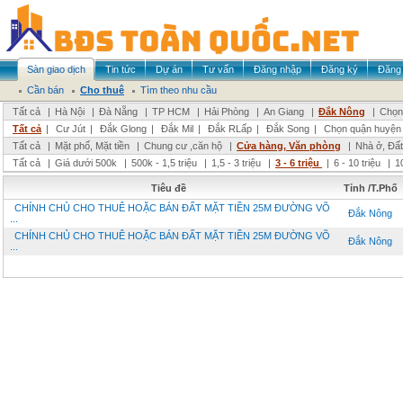
Sàn giao dịch
Tin tức
Dự án
Tư vấn
Đăng nhập
Đăng ký
Đăng 
Cần bán
Cho thuê
Tìm theo nhu cầu
Tất cả
|
Hà Nội
|
Đà Nẵng
|
TP HCM
|
Hải Phòng
|
An Giang
|
Đắk Nông
|
Chọn 
Tất cả
|
Cư Jút
|
Đắk Glong
|
Đắk Mil
|
Đắk RLấp
|
Đắk Song
|
Chọn quận huyện
Tất cả
|
Mặt phố, Mặt tiền
|
Chung cư ,căn hộ
|
Cửa hàng, Văn phòng
|
Nhà ở, Đất
Tất cả
|
Giá dưới 500k
|
500k - 1,5 triệu
|
1,5 - 3 triệu
|
3 - 6 triệu
|
6 - 10 triệu
|
1
Tiêu đề
Tỉnh /T.Phố
CHÍNH CHỦ CHO THUÊ HOẶC BÁN ĐẤT MẶT TIỀN 25M ĐƯỜNG VÕ
Đắk Nông
...
CHÍNH CHỦ CHO THUÊ HOẶC BÁN ĐẤT MẶT TIỀN 25M ĐƯỜNG VÕ
Đắk Nông
...