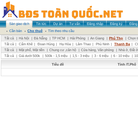
Sàn giao dịch
Tin tức
Dự án
Tư vấn
Đăng nhập
Đăng ký
Đăng 
Cần bán
Cho thuê
Tìm theo nhu cầu
Tất cả
|
Hà Nội
|
Đà Nẵng
|
TP HCM
|
Hải Phòng
|
An Giang
|
Phú Thọ
|
Chọn t
Tất cả
|
Cẩm Khê
|
Đoan Hùng
|
Hạ Hòa
|
Lâm Thao
|
Phù Ninh
|
Thanh Ba
|
C
Tất cả
|
Mặt phố, Mặt tiền
|
Chung cư ,căn hộ
|
Cửa hàng, Văn phòng
|
Nhà ở, Đất ở
Tất cả
|
Giá dưới 500k
|
500k - 1,5 triệu
|
1,5 - 3 triệu
|
3 - 6 triệu
|
6 - 10 triệu
|
10
Tiêu đề
Tỉnh /T.Phố