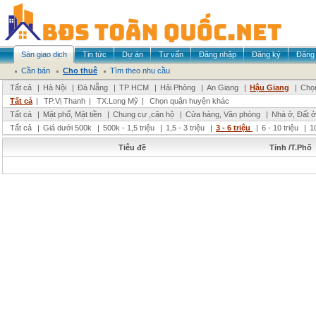
Sàn giao dịch
Tin tức
Dự án
Tư vấn
Đăng nhập
Đăng ký
Đăng 
Cần bán
Cho thuê
Tìm theo nhu cầu
Tất cả
|
Hà Nội
|
Đà Nẵng
|
TP HCM
|
Hải Phòng
|
An Giang
|
Hậu Giang
|
Chọn
Tất cả
|
TP.Vị Thanh
|
TX.Long Mỹ
|
Chọn quận huyện khác
Tất cả
|
Mặt phố, Mặt tiền
|
Chung cư ,căn hộ
|
Cửa hàng, Văn phòng
|
Nhà ở, Đất ở
Tất cả
|
Giá dưới 500k
|
500k - 1,5 triệu
|
1,5 - 3 triệu
|
3 - 6 triệu
|
6 - 10 triệu
|
1
Tiêu đề
Tỉnh /T.Phố