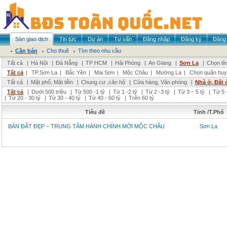
Sàn giao dịch
Tin tức
Dự án
Tư vấn
Đăng nhập
Đăng ký
Đăng 
Cần bán
Cho thuê
Tìm theo nhu cầu
Tất cả
|
Hà Nội
|
Đà Nẵng
|
TP HCM
|
Hải Phòng
|
An Giang
|
Sơn La
|
Chọn tỉ
Tất cả
|
TP.Sơn La
|
Bắc Yên
|
Mai Sơn
|
Mộc Châu
|
Mường La
|
Chọn quận huy
Tất cả
|
Mặt phố, Mặt tiền
|
Chung cư ,căn hộ
|
Cửa hàng, Văn phòng
|
Nhà ở, Đất 
Tất cả
|
Dưới 500 triệu
|
Từ 500 -1 tỷ
|
Từ 1 -2 tỷ
|
Từ 2 -3 tỷ
|
Từ 3 – 5 tỷ
|
Từ 5 
|
Từ 20 - 30 tỷ
|
Từ 30 - 40 tỷ
|
Từ 40 - 60 tỷ
|
Trên 60 tỷ
Tiêu đề
Tỉnh /T.Phố
BÁN ĐẤT ĐẸP – TRUNG TÂM HÀNH CHÍNH MỚI MỘC CHÂU
Sơn La