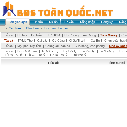
Sàn giao dịch
Tin tức
Dự án
Tư vấn
Đăng nhập
Đăng ký
Đăng 
Cần bán
Cho thuê
Tìm theo nhu cầu
Tất cả
|
Hà Nội
|
Đà Nẵng
|
TP HCM
|
Hải Phòng
|
An Giang
|
Tiền Giang
|
Chọ
Tất cả
|
TP.Mỹ Tho
|
Cai Lậy
|
Gò Công
|
Châu Thành
|
Cái Bè
|
Chọn quận huyệ
Tất cả
|
Mặt phố, Mặt tiền
|
Chung cư ,căn hộ
|
Cửa hàng, Văn phòng
|
Nhà ở, Đất 
Tất cả
|
Dưới 500 triệu
|
Từ 500 -1 tỷ
|
Từ 1 -2 tỷ
|
Từ 2 -3 tỷ
|
Từ 3 – 5 tỷ
|
Từ 5 –
|
Từ 20 - 30 tỷ
|
Từ 30 - 40 tỷ
|
Từ 40 - 60 tỷ
|
Trên 60 tỷ
Tiêu đề
Tỉnh /T.Phố