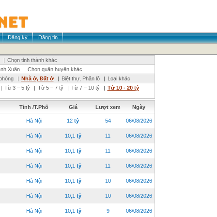
Đăng ký
Đăng tin
|
Chọn tỉnh thành khác
nh Xuân
|
Chọn quận huyện khác
phòng
|
Nhà ở, Đất ở
|
Biệt thự, Phân lô
|
Loại khác
|
Từ 3 – 5 tỷ
|
Từ 5 – 7 tỷ
|
Từ 7 – 10 tỷ
|
Từ 10 - 20 tỷ
Tỉnh /T.Phố
Giá
Lượt xem
Ngày
Hà Nội
12
tỷ
54
06/08/2026
Hà Nội
10,1
tỷ
11
06/08/2026
Hà Nội
10,1
tỷ
11
06/08/2026
Hà Nội
10,1
tỷ
11
06/08/2026
Hà Nội
10,1
tỷ
10
06/08/2026
Hà Nội
10,1
tỷ
10
06/08/2026
Hà Nội
10,1
tỷ
9
06/08/2026