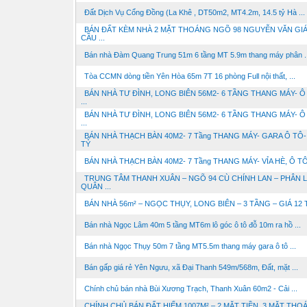
Đất Dịch Vụ Cổng Đồng (La Khê , DT50m2, MT4.2m, 14.5 tỷ Hà ...
BÁN ĐẤT KÈM NHÀ 2 MẶT THOÁNG NGÕ 98 NGUYỄN VĂN GIÁ
CẦU ...
Bán nhà Đàm Quang Trung 51m 6 tầng MT 5.9m thang máy phân ..
Tòa CCMN dòng tiền Yên Hòa 65m 7T 16 phòng Full nội thất, ...
BÁN NHÀ TƯ ĐÌNH, LONG BIÊN 56M2- 6 TẦNG THANG MÁY- Ô
...
BÁN NHÀ TƯ ĐÌNH, LONG BIÊN 56M2- 6 TẦNG THANG MÁY- Ô
...
BÁN NHÀ THẠCH BÀN 40M2- 7 Tầng THANG MÁY- GARA Ô TÔ- 
TỶ
BÁN NHÀ THẠCH BÀN 40M2- 7 Tầng THANG MÁY- VỈA HÈ, Ô TÔ 
TRUNG TÂM THANH XUÂN – NGÕ 94 CÙ CHÍNH LAN – PHÂN 
QUÂN ...
BÁN NHÀ 56m² – NGỌC THỤY, LONG BIÊN – 3 TẦNG – GIÁ 12 
Bán nhà Ngọc Lâm 40m 5 tầng MT6m lô góc ô tô đỗ 10m ra hồ ...
Bán nhà Ngọc Thụy 50m 7 tầng MT5.5m thang máy gara ô tô ...
Bán gấp giá rẻ Yên Ngưu, xã Đại Thanh 549m/568m, Đất, mặt ...
Chính chủ bán nhà Bùi Xương Trạch, Thanh Xuân 60m2 - Cải ...
CHÍNH CHỦ BÁN ĐẤT HIẾM 1007M² – 2 MẶT TIỀN, 3 MẶT THO