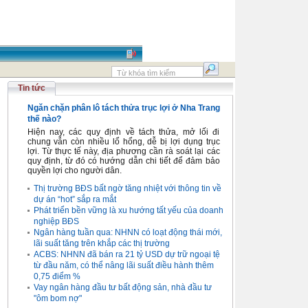
Tin tức
Ngăn chặn phân lô tách thửa trục lợi ở Nha Trang
thế nào?
Hiện nay, các quy định về tách thửa, mở lối đi
chung vẫn còn nhiều lổ hổng, dễ bị lợi dụng trục
lợi. Từ thực tế này, địa phương cần rà soát lại các
quy định, từ đó có hướng dẫn chi tiết để đảm bảo
quyền lợi cho người dân.
Thị trường BĐS bất ngờ tăng nhiệt với thông tin về
dự án “hot” sắp ra mắt
Phát triển bền vững là xu hướng tất yếu của doanh
nghiệp BĐS
Ngân hàng tuần qua: NHNN có loạt động thái mới,
lãi suất tăng trên khắp các thị trường
ACBS: NHNN đã bán ra 21 tỷ USD dự trữ ngoại tệ
từ đầu năm, có thể nâng lãi suất điều hành thêm
0,75 điểm %
Vay ngân hàng đầu tư bất động sản, nhà đầu tư
"ôm bom nợ"