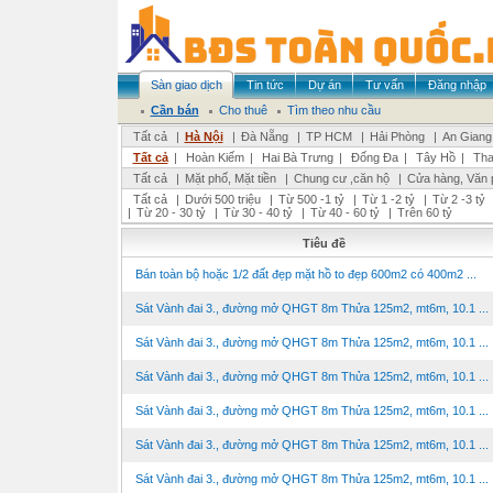
Sàn giao dịch
Tin tức
Dự án
Tư vấn
Đăng nhập
Cần bán
Cho thuê
Tìm theo nhu cầu
Tất cả
|
Hà Nội
|
Đà Nẵng
|
TP HCM
|
Hải Phòng
|
An Giang
Tất cả
|
Hoàn Kiếm
|
Hai Bà Trưng
|
Đống Đa
|
Tây Hồ
|
Tha
Tất cả
|
Mặt phố, Mặt tiền
|
Chung cư ,căn hộ
|
Cửa hàng, Văn 
Tất cả
|
Dưới 500 triệu
|
Từ 500 -1 tỷ
|
Từ 1 -2 tỷ
|
Từ 2 -3 tỷ
|
Từ 20 - 30 tỷ
|
Từ 30 - 40 tỷ
|
Từ 40 - 60 tỷ
|
Trên 60 tỷ
Tiêu đề
Bán toàn bộ hoặc 1/2 đất đẹp mặt hồ to đẹp 600m2 có 400m2 ...
Sát Vành đai 3., đường mở QHGT 8m Thửa 125m2, mt6m, 10.1 ...
Sát Vành đai 3., đường mở QHGT 8m Thửa 125m2, mt6m, 10.1 ...
Sát Vành đai 3., đường mở QHGT 8m Thửa 125m2, mt6m, 10.1 ...
Sát Vành đai 3., đường mở QHGT 8m Thửa 125m2, mt6m, 10.1 ...
Sát Vành đai 3., đường mở QHGT 8m Thửa 125m2, mt6m, 10.1 ...
Sát Vành đai 3., đường mở QHGT 8m Thửa 125m2, mt6m, 10.1 ...