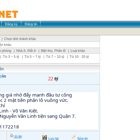
Đăng ký
Đăng tin
|
Chọn tỉnh thành khác
ện khác
n phòng
|
Nhà ở, Đất ở
|
Biệt thự, Phân lô
|
Loại khác
|
Từ 3 – 5 tỷ
|
Từ 5 – 7 tỷ
|
Từ 7 – 10 tỷ
|
Từ 10 - 20 tỷ
iền
 còn
22
tỷ
 tăng giá nhờ đẩy mạnh đầu tư công
óc 2 mặt tiền phân lô vuông vức.
chí
inh - Võ Văn Kiệt.
 Nguyễn Văn Linh tiện sang Quận 7.
31172218
In tin
Lưu lại
Sửa tin