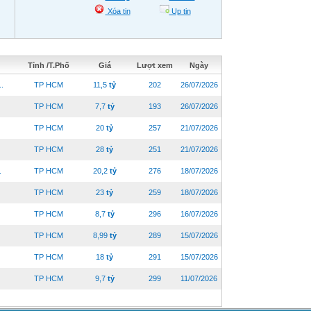
Xóa tin
Up tin
Tỉnh /T.Phố
Giá
Lượt xem
Ngày
.
TP HCM
11,5
tỷ
202
26/07/2026
TP HCM
7,7
tỷ
193
26/07/2026
TP HCM
20
tỷ
257
21/07/2026
TP HCM
28
tỷ
251
21/07/2026
.
TP HCM
20,2
tỷ
276
18/07/2026
TP HCM
23
tỷ
259
18/07/2026
TP HCM
8,7
tỷ
296
16/07/2026
TP HCM
8,99
tỷ
289
15/07/2026
TP HCM
18
tỷ
291
15/07/2026
TP HCM
9,7
tỷ
299
11/07/2026