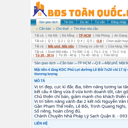
Sàn giao dịch
Tin tức
Dự án
Tư vấn
Đăng nhập
Cần bán
Cho thuê
Tìm theo nhu cầu
Tất cả
|
Hà Nội
|
Đà Nẵng
|
TP HCM
|
Hải Phòng
|
An Giang
Tất cả
|
Q 1
|
Q 2
|
Q 3
|
Q 4
|
Q 5
|
Q.8
|
Chọn quận huy
Tất cả
|
Mặt phố, Mặt tiền
|
Chung cư ,căn hộ
|
Cửa hàng, Vă
Tất cả
|
Dưới 500 triệu
|
Từ 500 -1 tỷ
|
Từ 1 -2 tỷ
|
Từ 2 -3 tỷ
|
Từ 20 - 30 tỷ
|
Từ 30 - 40 tỷ
|
Từ 40 - 60 tỷ
|
Trên 60 tỷ
>>
>>
>>
>>
Sàn giao dịch
Cần bán
TP HCM
Q.8
Mặt phố, Mặt t
Mặt tiền 4 tầng KDC Phú Lợi đường Lê Bôi 7x20 chỉ 17 tỷ
thương lượng
MÔ TẢ
Vị trí đẹp, cực kì đắc địa, tiềm năng tương lai
kết cấu 4 tầng vừa ở vừa kinh doanh tốt, căn g
Chủ thiện chí bán, giảm mạnh cho khách thiện 
Vị trí tiềm năng vành đai 2 kết nối Nguyễn Văn L
Gần Phạm Thế Hiển, Lê Bôi, Trịnh Quang Nghị,
Sổ riêng, hoàn công đủ.
Chánh Chuyên Nhà Pháp Lý Sạch Quận 8. - 09
LIÊN HỆ