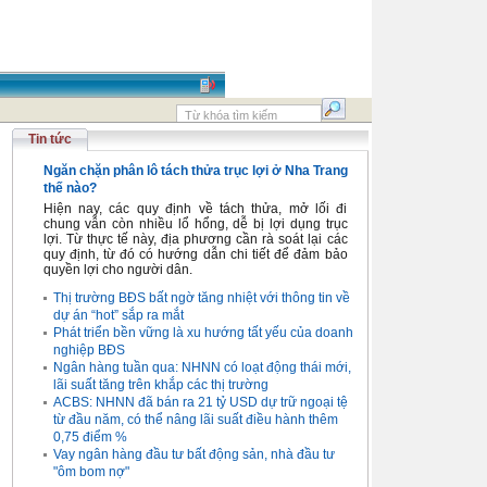
Tin tức
Ngăn chặn phân lô tách thửa trục lợi ở Nha Trang
thế nào?
Hiện nay, các quy định về tách thửa, mở lối đi
chung vẫn còn nhiều lổ hổng, dễ bị lợi dụng trục
lợi. Từ thực tế này, địa phương cần rà soát lại các
quy định, từ đó có hướng dẫn chi tiết để đảm bảo
quyền lợi cho người dân.
Thị trường BĐS bất ngờ tăng nhiệt với thông tin về
dự án “hot” sắp ra mắt
Phát triển bền vững là xu hướng tất yếu của doanh
nghiệp BĐS
Ngân hàng tuần qua: NHNN có loạt động thái mới,
lãi suất tăng trên khắp các thị trường
ACBS: NHNN đã bán ra 21 tỷ USD dự trữ ngoại tệ
từ đầu năm, có thể nâng lãi suất điều hành thêm
0,75 điểm %
Vay ngân hàng đầu tư bất động sản, nhà đầu tư
"ôm bom nợ"