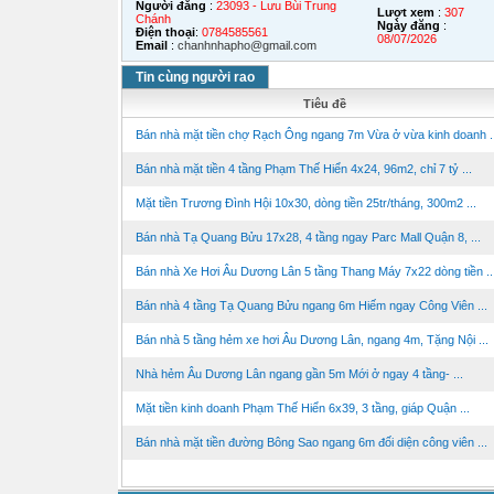
Người đăng
:
23093 - Lưu Bùi Trung
Lượt xem
:
307
Chánh
Ngày đăng
:
Điện thoại
:
0784585561
08/07/2026
Email
:
chanhnhapho@gmail.com
Tin cùng người rao
Tiêu đề
Bán nhà mặt tiền chợ Rạch Ông ngang 7m Vừa ở vừa kinh doanh ..
Bán nhà mặt tiền 4 tầng Phạm Thế Hiển 4x24, 96m2, chỉ 7 tỷ ...
Mặt tiền Trương Đình Hội 10x30, dòng tiền 25tr/tháng, 300m2 ...
Bán nhà Tạ Quang Bửu 17x28, 4 tầng ngay Parc Mall Quận 8, ...
Bán nhà Xe Hơi Âu Dương Lân 5 tầng Thang Máy 7x22 dòng tiền ..
Bán nhà 4 tầng Tạ Quang Bửu ngang 6m Hiếm ngay Công Viên ...
Bán nhà 5 tầng hẻm xe hơi Âu Dương Lân, ngang 4m, Tặng Nội ...
Nhà hẻm Âu Dương Lân ngang gần 5m Mới ở ngay 4 tầng- ...
Mặt tiền kinh doanh Phạm Thế Hiển 6x39, 3 tầng, giáp Quận ...
Bán nhà mặt tiền đường Bông Sao ngang 6m đối diện công viên ...