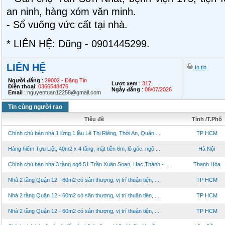
an ninh, hàng xóm văn minh.
- Sổ vuông vức cất tại nhà.
* LIÊN HỆ: Dũng - 0901445299.
LIÊN HỆ
In tin
Người đăng
:
29002 - Đăng Tin
Lượt xem
:
317
Điện thoại
:
0366548476
Ngày đăng
:
08/07/2026
Email
:
nguyentuan12258@gmail.com
Tin cùng người rao
Tiêu đề
Tỉnh /T.Phố
Chính chủ bán nhà 1 lửng 1 lầu Lê Thị Riêng, Thới An, Quận ...
TP HCM
Hàng hiếm Tựu Liệt, 40m2 x 4 tầng, mặt tiền 6m, lô góc, ngõ ...
Hà Nội
Chính chủ bán nhà 3 tầng ngõ 51 Trần Xuân Soạn, Hạc Thành - ...
Thanh Hóa
Nhà 2 tầng Quận 12 - 60m2 có sân thượng, vị trí thuận tiện, ...
TP HCM
Nhà 2 tầng Quận 12 - 60m2 có sân thượng, vị trí thuận tiện, ...
TP HCM
Nhà 2 tầng Quận 12 - 60m2 có sân thượng, vị trí thuận tiện, ...
TP HCM