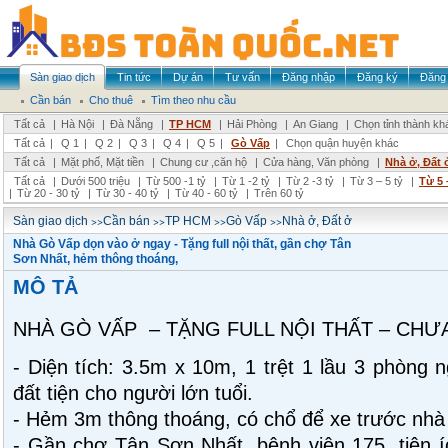
Sàn giao dịch
Tin tức
Dự án
Tư vấn
Đăng nhập
Đăng ký
Đăng 
Cần bán
Cho thuê
Tìm theo nhu cầu
Tất cả
|
Hà Nội
|
Đà Nẵng
|
TP HCM
|
Hải Phòng
|
An Giang
|
Chọn tỉnh thành kh
Tất cả
|
Q 1
|
Q 2
|
Q 3
|
Q 4
|
Q 5
|
Gò Vấp
|
Chọn quận huyện khác
Tất cả
|
Mặt phố, Mặt tiền
|
Chung cư ,căn hộ
|
Cửa hàng, Văn phòng
|
Nhà ở, Đất 
Tất cả
|
Dưới 500 triệu
|
Từ 500 -1 tỷ
|
Từ 1 -2 tỷ
|
Từ 2 -3 tỷ
|
Từ 3 – 5 tỷ
|
Từ 5 
|
Từ 20 - 30 tỷ
|
Từ 30 - 40 tỷ
|
Từ 40 - 60 tỷ
|
Trên 60 tỷ
>>
>>
>>
>>
Sàn giao dịch
Cần bán
TP HCM
Gò Vấp
Nhà ở, Đất ở
Nhà Gò Vấp dọn vào ở ngay - Tặng full nội thất, gần chợ Tân
Sơn Nhất, hẻm thông thoáng,
MÔ TẢ
NHÀ GÒ VẤP – TẶNG FULL NỘI THẤT – CHƯA
- Diện tích: 3.5m x 10m, 1 trệt 1 lầu 3 phòng 
đất tiện cho người lớn tuổi.
- Hẻm 3m thông thoáng, có chổ để xe trước nhà 
- Gần chợ Tân Sơn Nhất, bệnh viện 175, tiện 