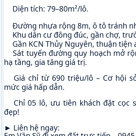
 Diện tích: 79–80m²/lô.
♦
 Đường nhựa rộng 8m, ô tô tránh n
✅
 Khu dân cư đông đúc, gần chợ, tr
✅
 Gần KCN Thủy Nguyên, thuận tiện a
✅
 Sát tuyến đường quy hoạch mở rộ
♦
hạ tầng, gia tăng giá trị.
 Giá chỉ từ 690 triệu/lô – Cơ hội s
♦
mức giá hấp dẫn.
 Chỉ 05 lô, ưu tiên khách đặt cọc s
♦
đẹp!
► Liên hệ ngay:
Em Văn Sỹ đi xem đất trực tiếp – 0945