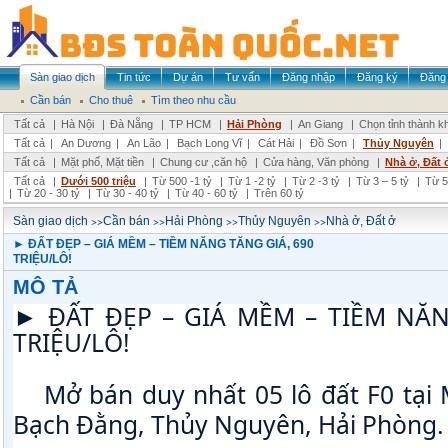
Sàn giao dịch
Tin tức
Dự án
Tư vấn
Đăng nhập
Đăng ký
Đăng 
Cần bán
Cho thuê
Tìm theo nhu cầu
Tất cả
|
Hà Nội
|
Đà Nẵng
|
TP HCM
|
Hải Phòng
|
An Giang
|
Chọn tỉnh thành k
Tất cả
|
An Dương
|
An Lão
|
Bạch Long Vĩ
|
Cát Hải
|
Đồ Sơn
|
Thủy Nguyên
|
Tất cả
|
Mặt phố, Mặt tiền
|
Chung cư ,căn hộ
|
Cửa hàng, Văn phòng
|
Nhà ở, Đất 
Tất cả
|
Dưới 500 triệu
|
Từ 500 -1 tỷ
|
Từ 1 -2 tỷ
|
Từ 2 -3 tỷ
|
Từ 3 – 5 tỷ
|
Từ 5
|
Từ 20 - 30 tỷ
|
Từ 30 - 40 tỷ
|
Từ 40 - 60 tỷ
|
Trên 60 tỷ
>>
>>
>>
>>
Sàn giao dịch
Cần bán
Hải Phòng
Thủy Nguyên
Nhà ở, Đất ở
► ĐẤT ĐẸP – GIÁ MỀM – TIỀM NĂNG TĂNG GIÁ, 690
TRIỆU/LÔ!
MÔ TẢ
► ĐẤT ĐẸP – GIÁ MỀM – TIỀM NĂNG
TRIỆU/LÔ!
 Mở bán duy nhất 05 lô đất F0 tại
♦
Bạch Đằng, Thủy Nguyên, Hải Phòng.