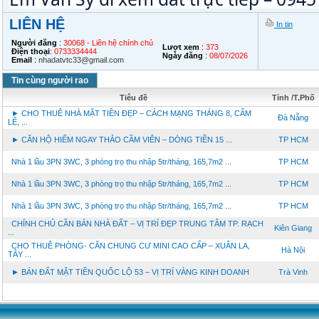
LIÊN HỆ
In tin
Người đăng
:
30068 - Liên hệ chính chủ
Lượt xem
:
373
Điện thoại
:
0733334444
Ngày đăng
:
08/07/2026
Email
:
nhadatvtc33@gmail.com
Tin cùng người rao
Tiêu đề
Tỉnh /T.Phố
► CHO THUÊ NHÀ MẶT TIỀN ĐẸP – CÁCH MẠNG THÁNG 8, CẨM
Đà Nẵng
LỆ, ...
► CĂN HỘ HIẾM NGAY THẢO CẦM VIÊN – DÒNG TIỀN 15 ...
TP HCM
Nhà 1 lầu 3PN 3WC, 3 phòng trọ thu nhập 5tr/tháng, 165,7m2 ...
TP HCM
Nhà 1 lầu 3PN 3WC, 3 phòng trọ thu nhập 5tr/tháng, 165,7m2 ...
TP HCM
Nhà 1 lầu 3PN 3WC, 3 phòng trọ thu nhập 5tr/tháng, 165,7m2 ...
TP HCM
CHÍNH CHỦ CẦN BÁN NHÀ ĐẤT – VỊ TRÍ ĐẸP TRUNG TÂM TP. RẠCH
Kiên Giang
...
CHO THUÊ PHÒNG- CĂN CHUNG CƯ MINI CAO CẤP – XUÂN LA,
Hà Nội
TÂY ...
► BÁN ĐẤT MẶT TIỀN QUỐC LỘ 53 – VỊ TRÍ VÀNG KINH DOANH
Trà Vinh