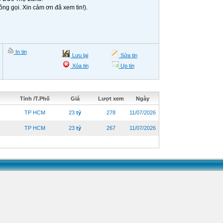
ông gọi. Xin cảm ơn đã xem tin!).
In tin
Lưu lại
Sửa tin
Xóa tin
Up tin
Tỉnh /T.Phố
Giá
Lượt xem
Ngày
TP HCM
23
tỷ
278
11/07/2026
TP HCM
23
tỷ
267
11/07/2026