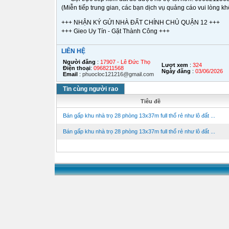
(Miễn tiếp trung gian, các bạn dịch vụ quảng cáo vui lòng kh
+++ NHẬN KÝ GỬI NHÀ ĐẤT CHÍNH CHỦ QUẬN 12 +++
+++ Gieo Uy Tín - Gặt Thành Công +++
LIÊN HỆ
Người đăng
:
17907 - Lê Đức Thọ
Lượt xem
:
324
Điện thoại
:
0968211568
Ngày đăng
:
03/06/2026
Email
:
phuocloc121216@gmail.com
Tin cùng người rao
Tiêu đề
Bán gấp khu nhà trọ 28 phòng 13x37m full thổ rẻ như lô đất ...
Bán gấp khu nhà trọ 28 phòng 13x37m full thổ rẻ như lô đất ...