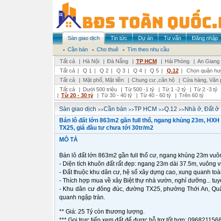
Sàn giao dịch
Tin tức
Dự án
Tư vấn
Đăng nhập
Cần bán
Cho thuê
Tìm theo nhu cầu
Tất cả
|
Hà Nội
|
Đà Nẵng
|
TP HCM
|
Hải Phòng
|
An Giang
Tất cả
|
Q 1
|
Q 2
|
Q 3
|
Q 4
|
Q 5
|
Q.12
|
Chọn quận hu
Tất cả
|
Mặt phố, Mặt tiền
|
Chung cư ,căn hộ
|
Cửa hàng, Văn 
Tất cả
|
Dưới 500 triệu
|
Từ 500 -1 tỷ
|
Từ 1 -2 tỷ
|
Từ 2 -3 tỷ
|
Từ 20 - 30 tỷ
|
Từ 30 - 40 tỷ
|
Từ 40 - 60 tỷ
|
Trên 60 tỷ
>>
>>
>>
>>
Sàn giao dịch
Cần bán
TP HCM
Q.12
Nhà ở, Đất ở
Bán lô đất lớn 863m2 gần full thổ, ngang khủng 23m, HXH
TX25, giá đầu tư chưa tới 30tr/m2
MÔ TẢ
Bán lô đất lớn 863m2 gần full thổ cư, ngang khủng 23m vuô
- Diện tích khuôn đất rất đẹp: ngang 23m dài 37.5m, vuông 
- Đất thuộc khu dân cư, hệ số xây dựng cao, xung quanh toà
- Thích hợp mua về xây Biệt thự nhà vườn, nghỉ dưỡng... tuyệ
- Khu dân cư đông đúc, đường TX25, phường Thới An, Qu
quanh ngập tràn.
** Giá: 25 Tỷ còn thương lượng.
*** Gọi trực tiếp xem đất để được hỗ trợ tốt hơn: 09682115