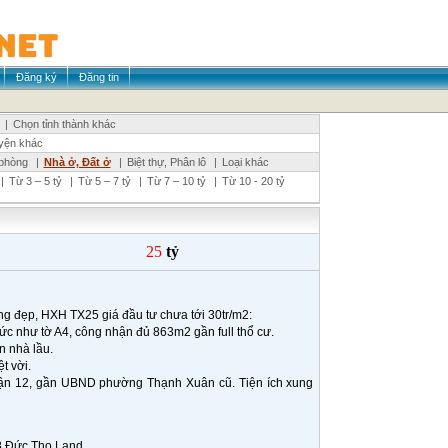
Đăng ký
Đăng tin
|
Chọn tỉnh thành khác
yện khác
phòng
|
Nhà ở, Đất ở
|
Biệt thự, Phân lô
|
Loại khác
|
Từ 3 – 5 tỷ
|
Từ 5 – 7 tỷ
|
Từ 7 – 10 tỷ
|
Từ 10 - 20 tỷ
25
tỷ
ng đẹp, HXH TX25 giá đầu tư chưa tới 30tr/m2:
vức như tờ A4, công nhận đủ 863m2 gần full thổ cư.
n nhà lầu.
t vời.
ận 12, gần UBND phường Thạnh Xuân cũ. Tiện ích xung
68 Đức Thọ Land.