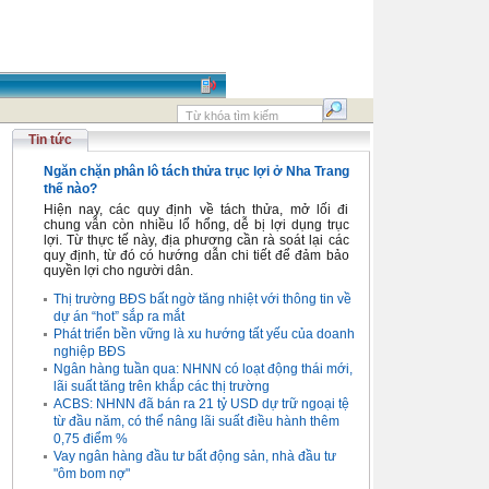
Tin tức
Ngăn chặn phân lô tách thửa trục lợi ở Nha Trang
thế nào?
Hiện nay, các quy định về tách thửa, mở lối đi
chung vẫn còn nhiều lổ hổng, dễ bị lợi dụng trục
lợi. Từ thực tế này, địa phương cần rà soát lại các
quy định, từ đó có hướng dẫn chi tiết để đảm bảo
quyền lợi cho người dân.
Thị trường BĐS bất ngờ tăng nhiệt với thông tin về
dự án “hot” sắp ra mắt
Phát triển bền vững là xu hướng tất yếu của doanh
nghiệp BĐS
Ngân hàng tuần qua: NHNN có loạt động thái mới,
lãi suất tăng trên khắp các thị trường
ACBS: NHNN đã bán ra 21 tỷ USD dự trữ ngoại tệ
từ đầu năm, có thể nâng lãi suất điều hành thêm
0,75 điểm %
Vay ngân hàng đầu tư bất động sản, nhà đầu tư
"ôm bom nợ"