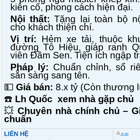
kiên cố, phong cách hiện đại.
Nội thất:
Tặng lại toàn bộ nộ
cho khách thiện chí.
Vị trí:
Hẻm xe tải, thuộc kh
đường Tô Hiệu, giáp ranh Q
viên Đầm Sen. Tiện ích ngập tr
Pháp lý:
Chuẩn chỉnh, sổ ri
sẵn sàng sang tên.
💵
Giá bán:
8.x tỷ (Còn thương 
☎️
Lh Quốc xem nhà gặp chủ
💥
Chuyên nhà chính chủ – Gi
chuẩn
LIÊN HỆ
In tin