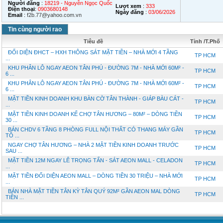
Người đăng
:
18219 - Nguyễn Ngọc Quốc
Lượt xem
:
333
Điện thoại
:
0903680148
Ngày đăng
:
03/06/2026
Email
:
f2b.77@yahoo.com.vn
Tin cùng người rao
Tiêu đề
Tỉnh /T.Phố
ĐỐI DIỆN ĐHCT – HXH THÔNG SÁT MẶT TIỀN – NHÀ MỚI 4 TẦNG
TP HCM
...
KHU PHÂN LÔ NGAY AEON TÂN PHÚ - ĐƯỜNG 7M - NHÀ MỚI 60M² -
TP HCM
6 ...
KHU PHÂN LÔ NGAY AEON TÂN PHÚ - ĐƯỜNG 7M - NHÀ MỚI 60M² -
TP HCM
6 ...
MẶT TIỀN KINH DOANH KHU BÀN CỜ TÂN THÀNH - GIÁP BÀU CÁT -
TP HCM
...
MẶT TIỀN KINH DOANH KẾ CHỢ TÂN HƯƠNG – 80M² – DÒNG TIỀN
TP HCM
30 ...
BÁN CHDV 6 TẦNG 8 PHÒNG FULL NỘI THẤT CÓ THANG MÁY GẦN
TP HCM
TÔ ...
NGAY CHỢ TÂN HƯƠNG – NHÀ 2 MẶT TIỀN KINH DOANH TRƯỚC
TP HCM
SAU ...
MẶT TIỀN 12M NGAY LÊ TRỌNG TẤN - SÁT AEON MALL - CELADON
TP HCM
...
MẶT TIỀN ĐỐI DIỆN AEON MALL – DÒNG TIỀN 30 TRIỆU – NHÀ MỚI
TP HCM
...
BÁN NHÀ MẶT TIỀN TÂN KỲ TÂN QUÝ 92M² GẦN AEON MAL DÒNG
TP HCM
TIỀN ...