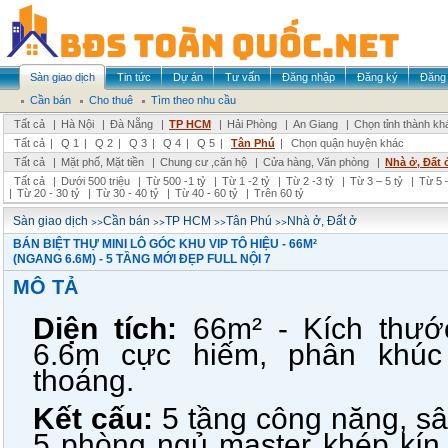
Sàn giao dịch
Tin tức
Dự án
Tư vấn
Đăng nhập
Đăng ký
Đăng 
Cần bán
Cho thuê
Tìm theo nhu cầu
Tất cả
|
Hà Nội
|
Đà Nẵng
|
TP HCM
|
Hải Phòng
|
An Giang
|
Chọn tỉnh thành kh
Tất cả
|
Q 1
|
Q 2
|
Q 3
|
Q 4
|
Q 5
|
Tân Phú
|
Chọn quận huyện khác
Tất cả
|
Mặt phố, Mặt tiền
|
Chung cư ,căn hộ
|
Cửa hàng, Văn phòng
|
Nhà ở, Đất 
Tất cả
|
Dưới 500 triệu
|
Từ 500 -1 tỷ
|
Từ 1 -2 tỷ
|
Từ 2 -3 tỷ
|
Từ 3 – 5 tỷ
|
Từ 5 –
|
Từ 20 - 30 tỷ
|
Từ 30 - 40 tỷ
|
Từ 40 - 60 tỷ
|
Trên 60 tỷ
>>
>>
>>
>>
Sàn giao dịch
Cần bán
TP HCM
Tân Phú
Nhà ở, Đất ở
BÁN BIỆT THỰ MINI LÔ GÓC KHU VIP TÔ HIỆU - 66M²
(NGANG 6.6M) - 5 TẦNG MỚI ĐẸP FULL NỘI 7
MÔ TẢ
Diện tích:
66m² - Kích thướ
6.6m cực hiếm, phân khúc
thoáng.
Kết cấu:
5 tầng công năng, s
5 phòng ngủ master khép kín