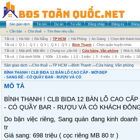
Sàn giao dịch
Tin tức
Dự án
Tư vấn
Đăng nhập
Đăng ký
Đăng 
Cần bán
Cho thuê
Tìm theo nhu cầu
Tất cả
|
Hà Nội
|
Đà Nẵng
|
TP HCM
|
Hải Phòng
|
An Giang
|
Chọn tỉnh thành kh
Tất cả
|
Q 1
|
Q 2
|
Q 3
|
Q 4
|
Q 5
|
Bình Thạnh
|
Chọn quận huyện khác
Tất cả
|
Mặt phố, Mặt tiền
|
Chung cư ,căn hộ
|
Cửa hàng, Văn phòng
|
Nhà ở, Đất
Tất cả
|
Giá dưới 500k
|
500k - 1,5 triệu
|
1,5 - 3 triệu
|
3 - 6 triệu
|
6 - 10 triệu
|
10
>>
>>
>>
>>
Sàn giao dịch
Cho thuê
TP HCM
Bình Thạnh
Cửa hàng, Văn phòng
BÌNH THẠNH ! CLB BIDA 12 BÀN LỖ CAO CẤP - MỚI ĐẸP
- SANG RẺ - CÓ QUẦY BAR - RƯỢU VÀ CÓ
MÔ TẢ
BÌNH THẠNH ! CLB BIDA 12 BÀN LỖ CAO CẤP
- CÓ QUẦY BAR - RƯỢU VÀ CÓ KHÁCH ĐÔN
Do bận việc riêng, Sang quán đang kinh doanh 
tr
Giá sang: 698 triệu ( cọc riêng MB 80 tr )