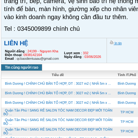
trang trí, bếp, camera, vệ sinh bảo trì hệ thống
tính để bàn, màn hình, giường xếp cho nhân viê
vào kinh doanh ngay không cần đầu tư thêm.
Tel : 0345009899 chính chủ
LIÊN HỆ
In tin
Người đăng
:
24199 - Nguyen Kha
Lượt xem
:
332
Điện thoại
:
0938142164
Ngày đăng
:
03/06/2026
Email
:
qcbaodientuaau@gmail.com
Tin cùng người rao
Tiêu đề
Tỉnh /T.Phố
Bình Dương ! CHÍNH CHỦ BÁN TỔ HỢP, DT : 3027 m2 ( NHÀ 5m x ...
Bình Dương
Bình Dương ! CHÍNH CHỦ BÁN TỔ HỢP, DT : 3027 m2 ( NHÀ 5m x ...
Bình Dương
Bình Dương ! CHÍNH CHỦ BÁN TỔ HỢP, DT : 3027 m2 ( NHÀ 5m x ...
Bình Dương
Quận Tân Phú ! SANG RẺ SALON TÓC NAM DECOR ĐẸP MỚI TOÀN
TP HCM
BỘ ...
Quận Tân Phú ! SANG RẺ SALON TÓC NAM DECOR ĐẸP MỚI TOÀN
TP HCM
BỘ ...
Quận Tân Phú ! SANG RẺ SALON TÓC NAM DECOR ĐẸP MỚI TOÀN
TP HCM
BỘ ...