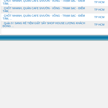
CHỐT NHANH, QUÁN CAFE S/VƯỜN - VÕNG - TRẠM SẠC - ĐIỂM
TP HCM
TÂM, ...
CHỐT NHANH, QUÁN CAFE S/VƯỜN - VÕNG - TRẠM SẠC - ĐIỂM
TP HCM
TÂM, ...
CHỐT NHANH, QUÁN CAFE S/VƯỜN - VÕNG - TRẠM SẠC - ĐIỂM
TP HCM
TÂM, ...
Quận 9 ! SANG RẺ TIỆM GIẶT SẤY SHOP HOUSE LƯỢNG KHÁCH
TP HCM
ĐÔNG ...