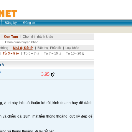
Đăng ký
Đăng tin
|
Kon Tum
|
Chọn tỉnh thành khác
i
|
Chọn quận huyện khác
phòng
|
Nhà ở, Đất ở
|
Biệt thự, Phân lô
|
Loại khác
|
Từ 3 – 5 tỷ
|
Từ 5 – 7 tỷ
|
Từ 7 – 10 tỷ
|
Từ 10 - 20 tỷ
t ở
k
3,95
tỷ
vị trí này thì quá thuận lợi rồi, kinh doanh hay để dành
m và chiều dài 18m, mặt tiền thông thoáng, cực kỳ đẹp để
g xá thông thoáng, đi lại rất tiện.