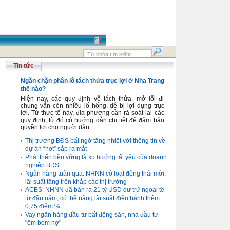
Tin tức
Ngăn chặn phân lô tách thửa trục lợi ở Nha Trang
thế nào?
Hiện nay, các quy định về tách thửa, mở lối đi
chung vẫn còn nhiều lổ hổng, dễ bị lợi dụng trục
lợi. Từ thực tế này, địa phương cần rà soát lại các
quy định, từ đó có hướng dẫn chi tiết để đảm bảo
quyền lợi cho người dân.
Thị trường BĐS bất ngờ tăng nhiệt với thông tin về
dự án “hot” sắp ra mắt
Phát triển bền vững là xu hướng tất yếu của doanh
nghiệp BĐS
Ngân hàng tuần qua: NHNN có loạt động thái mới,
lãi suất tăng trên khắp các thị trường
ACBS: NHNN đã bán ra 21 tỷ USD dự trữ ngoại tệ
từ đầu năm, có thể nâng lãi suất điều hành thêm
0,75 điểm %
Vay ngân hàng đầu tư bất động sản, nhà đầu tư
"ôm bom nợ"