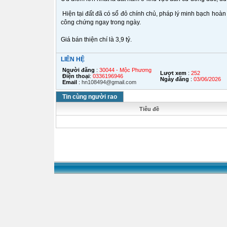
Hiện tại đất đã có sổ đỏ chính chủ, pháp lý minh bạch hoàn 
công chứng ngay trong ngày.
Giá bán thiện chí là 3,9 tỷ.
LIÊN HỆ
Người đăng
:
30044 - Mộc Phương
Lượt xem
:
252
Điện thoại
:
0336196946
Ngày đăng
:
03/06/2026
Email
:
hn108494@gmail.com
Tin cùng người rao
Tiêu đề