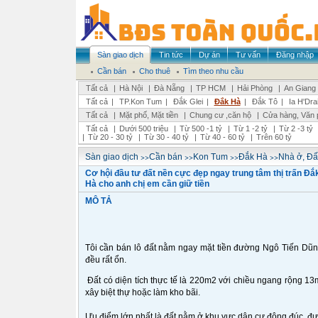
Sàn giao dịch
Tin tức
Dự án
Tư vấn
Đăng nhập
Cần bán
Cho thuê
Tìm theo nhu cầu
Tất cả
|
Hà Nội
|
Đà Nẵng
|
TP HCM
|
Hải Phòng
|
An Giang
Tất cả
|
TP.Kon Tum
|
Đắk Glei
|
Đắk Hà
|
Đắk Tô
|
Ia H'Dra
Tất cả
|
Mặt phố, Mặt tiền
|
Chung cư ,căn hộ
|
Cửa hàng, Văn 
Tất cả
|
Dưới 500 triệu
|
Từ 500 -1 tỷ
|
Từ 1 -2 tỷ
|
Từ 2 -3 tỷ
|
Từ 20 - 30 tỷ
|
Từ 30 - 40 tỷ
|
Từ 40 - 60 tỷ
|
Trên 60 tỷ
>>
>>
>>
>>
Sàn giao dịch
Cần bán
Kon Tum
Đắk Hà
Nhà ở, Đấ
Cơ hội đầu tư đất nền cực đẹp ngay trung tâm thị trấn Đắ
Hà cho anh chị em cần giữ tiền
MÔ TẢ
Tôi cần bán lô đất nằm ngay mặt tiền đường Ngô Tiến Dũng, 
đều rất ổn.
Đất có diện tích thực tế là 220m2 với chiều ngang rộng 13
xây biệt thự hoặc làm kho bãi.
Ưu điểm lớn nhất là đất nằm ở khu vực dân cư đông đúc, đườn