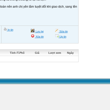
toàn nên anh chị yên tâm tuyệt đối khi giao dịch, sang tên
In tin
Lưu lại
Sửa tin
Xóa tin
Up tin
Tỉnh /T.Phố
Giá
Lượt xem
Ngày