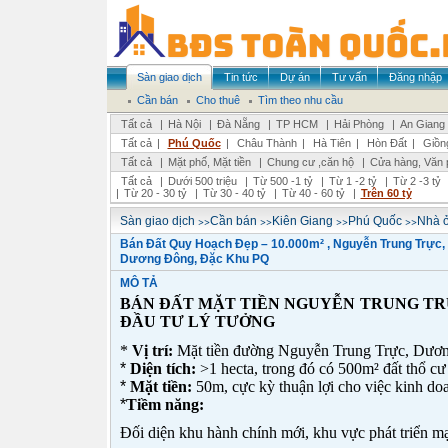
Sàn giao dịch
Tin tức
Dự án
Tư vấn
Đăng nhập
Cần bán
Cho thuê
Tìm theo nhu cầu
Tất cả
|
Hà Nội
|
Đà Nẵng
|
TP HCM
|
Hải Phòng
|
An Giang
Tất cả
|
Phú Quốc
|
Châu Thành
|
Hà Tiên
|
Hòn Đất
|
Giồn
Tất cả
|
Mặt phố, Mặt tiền
|
Chung cư ,căn hộ
|
Cửa hàng, Văn 
Tất cả
|
Dưới 500 triệu
|
Từ 500 -1 tỷ
|
Từ 1 -2 tỷ
|
Từ 2 -3 tỷ
|
Từ 20 - 30 tỷ
|
Từ 30 - 40 tỷ
|
Từ 40 - 60 tỷ
|
Trên 60 tỷ
>>
>>
>>
>>
Sàn giao dịch
Cần bán
Kiên Giang
Phú Quốc
Nhà ở
Bán Đất Quy Hoạch Đẹp – 10.000m² , Nguyễn Trung Trực,
Dương Đông, Đặc Khu PQ
MÔ TẢ
BÁN ĐẤT MẶT TIỀN NGUYỄN TRUNG TRỰ
ĐẦU TƯ LÝ TƯỞNG
*
Vị trí:
Mặt tiền đường Nguyễn Trung Trực, Dươ
*
Diện tích:
>1 hecta, trong đó có 500m² đất thổ cư
*
Mặt tiền:
50m, cực kỳ thuận lợi cho việc kinh do
*
Tiềm năng:
Đối diện khu hành chính mới, khu vực phát triển mạ