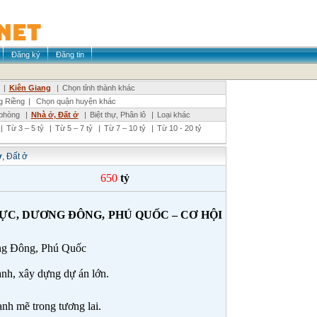
Đăng ký
Đăng tin
|
Kiên Giang
|
Chọn tỉnh thành khác
g Riềng
|
Chọn quận huyện khác
phòng
|
Nhà ở, Đất ở
|
Biệt thự, Phân lô
|
Loại khác
|
Từ 3 – 5 tỷ
|
Từ 5 – 7 tỷ
|
Từ 7 – 10 tỷ
|
Từ 10 - 20 tỷ
, Đất ở
650
tỷ
C, DƯƠNG ĐÔNG, PHÚ QUỐC – CƠ HỘI
ng Đông, Phú Quốc
anh, xây dựng dự án lớn.
nh mẽ trong tương lai.