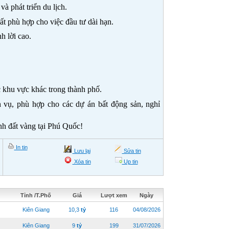
à phát triển du lịch.
t phù hợp cho việc đầu tư dài hạn.
nh lời cao.
c khu vực khác trong thành phố.
 vụ, phù hợp cho các dự án bất động sản, nghỉ
nh đất vàng tại Phú Quốc!
In tin
Lưu lại
Sửa tin
Xóa tin
Up tin
Tỉnh /T.Phố
Giá
Lượt xem
Ngày
Kiên Giang
10,3
tỷ
116
04/08/2026
Kiên Giang
9
tỷ
199
31/07/2026