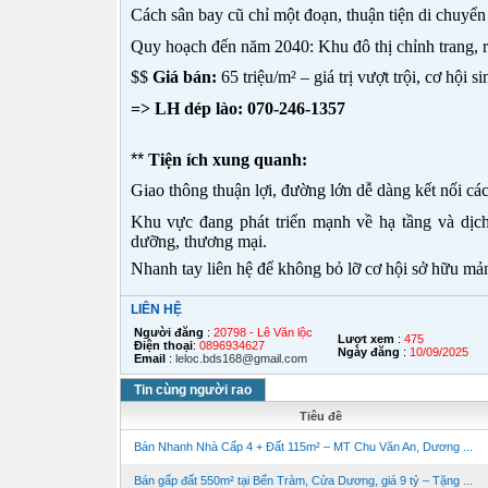
Cách sân bay cũ chỉ một đoạn, thuận tiện di chuyển v
Quy hoạch đến năm 2040: Khu đô thị chỉnh trang, rấ
$$
Giá bán:
65 triệu/m² – giá trị vượt trội, cơ hội si
=> LH dép lào: 070-246-1357
**
Tiện ích xung quanh:
Giao thông thuận lợi, đường lớn dễ dàng kết nối cá
Khu vực đang phát triển mạnh về hạ tầng và dịch
dưỡng, thương mại.
Nhanh tay liên hệ để không bỏ lỡ cơ hội sở hữu mả
LIÊN HỆ
Người đăng
:
20798 - Lê Văn lộc
Lượt xem
:
475
Điện thoại
:
0896934627
Ngày đăng
:
10/09/2025
Email
:
leloc.bds168@gmail.com
Tin cùng người rao
Tiêu đề
Bán Nhanh Nhà Cấp 4 + Đất 115m² – MT Chu Văn An, Dương ...
Bán gấp đất 550m² tại Bến Tràm, Cửa Dương, giá 9 tỷ – Tặng ...