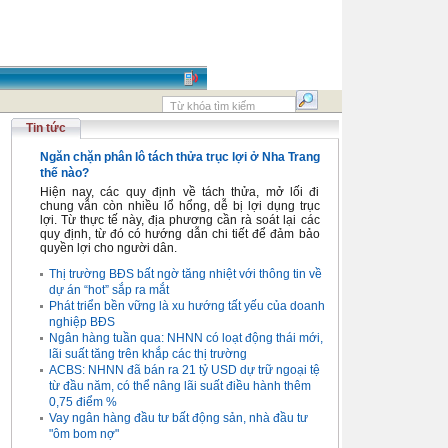
Tin tức
Ngăn chặn phân lô tách thửa trục lợi ở Nha Trang
thế nào?
Hiện nay, các quy định về tách thửa, mở lối đi
chung vẫn còn nhiều lổ hổng, dễ bị lợi dụng trục
lợi. Từ thực tế này, địa phương cần rà soát lại các
quy định, từ đó có hướng dẫn chi tiết để đảm bảo
quyền lợi cho người dân.
Thị trường BĐS bất ngờ tăng nhiệt với thông tin về
dự án “hot” sắp ra mắt
Phát triển bền vững là xu hướng tất yếu của doanh
nghiệp BĐS
Ngân hàng tuần qua: NHNN có loạt động thái mới,
lãi suất tăng trên khắp các thị trường
ACBS: NHNN đã bán ra 21 tỷ USD dự trữ ngoại tệ
từ đầu năm, có thể nâng lãi suất điều hành thêm
0,75 điểm %
Vay ngân hàng đầu tư bất động sản, nhà đầu tư
"ôm bom nợ"