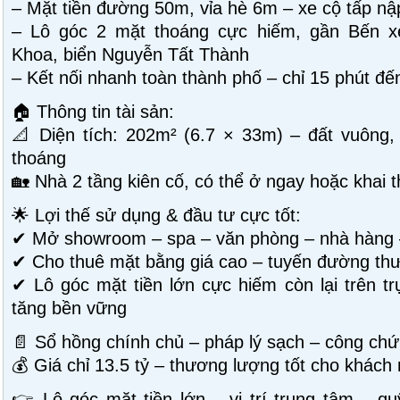
– Mặt tiền đường 50m, vỉa hè 6m – xe cộ tấp n
– Lô góc 2 mặt thoáng cực hiếm, gần Bến x
Khoa, biển Nguyễn Tất Thành
– Kết nối nhanh toàn thành phố – chỉ 15 phút đế
🏠 Thông tin tài sản:
📐 Diện tích: 202m² (6.7 × 33m) – đất vuông,
thoáng
🏡 Nhà 2 tầng kiên cố, có thể ở ngay hoặc khai t
🌟 Lợi thế sử dụng & đầu tư cực tốt:
✔ Mở showroom – spa – văn phòng – nhà hàng –
✔ Cho thuê mặt bằng giá cao – tuyến đường th
✔ Lô góc mặt tiền lớn cực hiếm còn lại trên tr
tăng bền vững
📄 Sổ hồng chính chủ – pháp lý sạch – công ch
💰 Giá chỉ 13.5 tỷ – thương lượng tốt cho khách
👉 Lô góc mặt tiền lớn – vị trí trung tâm – qu