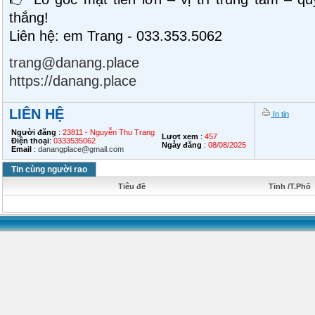
thắng!
Liên hệ: em Trang - 033.353.5062
trang@danang.place
https://danang.place
LIÊN HỆ
In tin
Người đăng
:
23811 - Nguyễn Thu Trang
Lượt xem
:
457
Điện thoại
:
0333535062
Ngày đăng
:
08/08/2025
Email
:
danangplace@gmail.com
Tin cùng người rao
Tiêu đề
Tỉnh /T.Phố