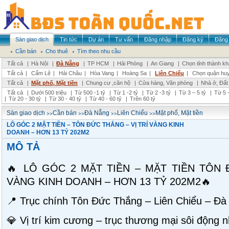
Sàn giao dịch
Tin tức
Dự án
Tư vấn
Đăng nhập
Đăng ký
Đăng 
Cần bán
Cho thuê
Tìm theo nhu cầu
Tất cả
|
Hà Nội
|
Đà Nẵng
|
TP HCM
|
Hải Phòng
|
An Giang
|
Chọn tỉnh thành k
Tất cả
|
Cẩm Lệ
|
Hải Châu
|
Hòa Vang
|
Hoàng Sa
|
Liên Chiểu
|
Chọn quận hu
Tất cả
|
Mặt phố, Mặt tiền
|
Chung cư ,căn hộ
|
Cửa hàng, Văn phòng
|
Nhà ở, Đất
Tất cả
|
Dưới 500 triệu
|
Từ 500 -1 tỷ
|
Từ 1 -2 tỷ
|
Từ 2 -3 tỷ
|
Từ 3 – 5 tỷ
|
Từ 5 –
|
Từ 20 - 30 tỷ
|
Từ 30 - 40 tỷ
|
Từ 40 - 60 tỷ
|
Trên 60 tỷ
>>
>>
>>
>>
Sàn giao dịch
Cần bán
Đà Nẵng
Liên Chiểu
Mặt phố, Mặt tiền
LÔ GÓC 2 MẶT TIỀN – TÔN ĐỨC THẮNG – VỊ TRÍ VÀNG KINH
DOANH – HƠN 13 TỶ 202M2
MÔ TẢ
🔥 LÔ GÓC 2 MẶT TIỀN – MẶT TIỀN TÔN 
VÀNG KINH DOANH – HƠN 13 TỶ 202M2🔥
📍 Trục chính Tôn Đức Thắng – Liên Chiểu – Đà
💎 Vị trí kim cương – trục thương mại sôi động